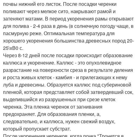
почвы нижний его листок. После посадки черенки
поливают через мелкое сито, накрывают рамой и
затеняют матами. В период укоренения рамы открывают
для полива - 2-4 раза в день (в солнечную погоду чаще, в
пасмурную реже. Оптимальная температура для
хорошего укоренения большинства древесных пород 20-
25\xB0 с.
Через 8-12 дней после посадки происходит образование
каллюса и укоренение. Каллюс - это опухолевидное
разрастание на поверхности среза в результате деления
и роста живых клеток - камбия - и прилегающих к нему
луба и древесины. Образуется каллюс под субериновой
пленкой, которая представляет собой затвердевший сок,
выделившийся из разрушенных при срезе клеток
черенка. Эта пленка черенок от загнивания
предохраняет. Для образования пленки, а,
следовательно, и каллюса, нужен свежий воздух,
который пропускает субстрат.
После укоренения черенков, когда почка "Тронется в