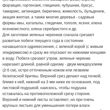
форзиция, гортензия, глициния, чубушник, буксус,
тамарикс, актинидия, бирючина, жимолость, бульденеж,
акация желтая, а также многие деревья - садовые
формы ивы, катальпы, гледичии, тополя, ясеня, клена
ясенелистного, клена серебристого и др.
Для заготовки зеленых черенков сначала срезают
развитые побеги текущего года в состоянии
начавшегося одревеснения, с зеленой корой (с живым
эпидермисом) и сразу же опускают их нижними концами
в воду. Побеги срезают утром, зеленые черенки
нарезают длиной, равной одному - двум междоузлиям
(2-5 см), остро отточенным ножом или лезвием
безопасной бритвы. Верхний срез делают над почкой,
ближе к ней, нижний на 3 мм ниже ее основания, под
листовой подушкой, наискось, чтобы подушка
оставалась на противоположной срезу стороне.
Верхний и нижний листы оставляют, но при очень
крупных листьях для уменьшения потери влаги