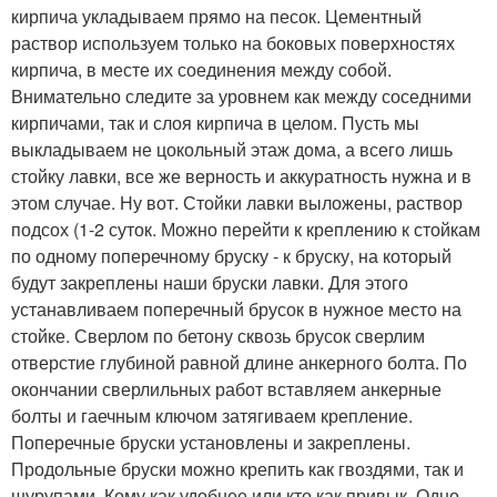
кирпича укладываем прямо на песок. Цементный
раствор используем только на боковых поверхностях
кирпича, в месте их соединения между собой.
Внимательно следите за уровнем как между соседними
кирпичами, так и слоя кирпича в целом. Пусть мы
выкладываем не цокольный этаж дома, а всего лишь
стойку лавки, все же верность и аккуратность нужна и в
этом случае. Ну вот. Стойки лавки выложены, раствор
подсох (1-2 суток. Можно перейти к креплению к стойкам
по одному поперечному бруску - к бруску, на который
будут закреплены наши бруски лавки. Для этого
устанавливаем поперечный брусок в нужное место на
стойке. Сверлом по бетону сквозь брусок сверлим
отверстие глубиной равной длине анкерного болта. По
окончании сверлильных работ вставляем анкерные
болты и гаечным ключом затягиваем крепление.
Поперечные бруски установлены и закреплены.
Продольные бруски можно крепить как гвоздями, так и
шурупами. Кому как удобнее или кто как привык. Одно