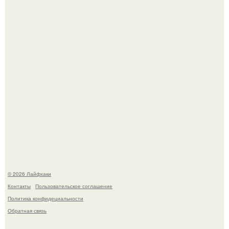
Чем заболела груша и как ее лечить?
В Дубае существует район, который кажется ошибкой
самой реальности.
© 2026 Лайфхаки
Контакты
Пользовательское соглашение
Политика конфидециальности
Обратная связь