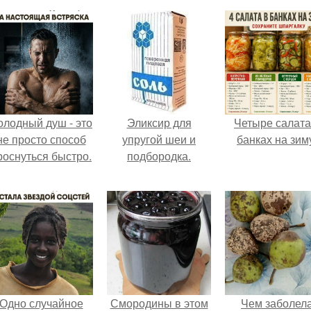
олодный душ - это
Эликсир для
Четыре салата
не просто способ
упругой шеи и
банках на зим
роснуться быстро.
подбородка.
Одно случайное
Смородины в этом
Чем заболел