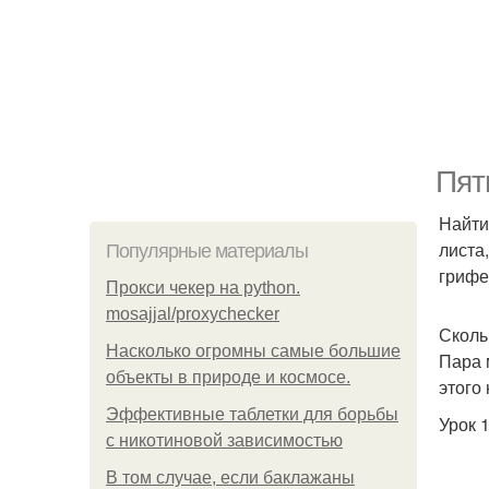
Пят
Найти
листа
Популярные материалы
грифе
Прокси чекер на python.
mosajjal/proxychecker
Сколь
Насколько огромны самые большие
Пара 
объекты в природе и космосе.
этого
Эффективные таблетки для борьбы
Урок 1
с никотиновой зависимостью
В том случае, если баклажаны