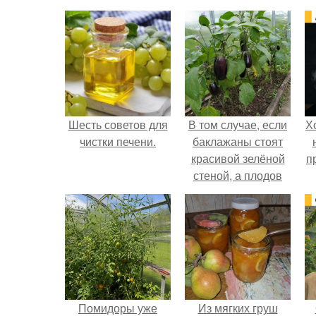
Шесть советов для
В том случае, если
Х
чистки печени.
баклажаны стоят
красивой зелёной
п
стеной, а плодов
почти не видно -
радоваться тут
нечему.
Помидоры уже
Из мягких груш