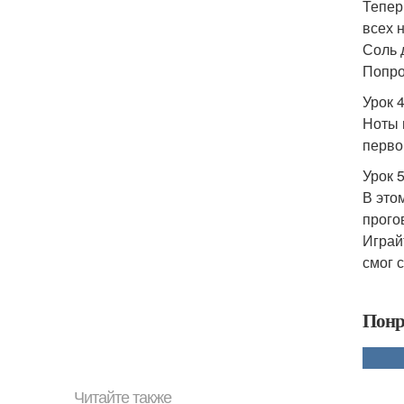
Тепер
всех н
Соль 
Попро
Урок 4
Ноты 
перво
Урок 5
В это
прого
Играй
смог 
Понр
Читайте также