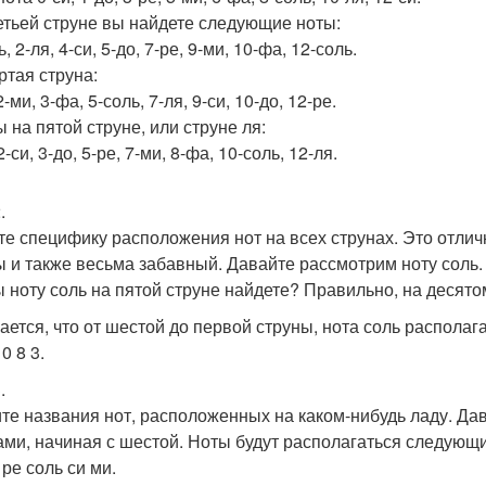
етьей струне вы найдете следующие ноты:
, 2-ля, 4-си, 5-до, 7-ре, 9-ми, 10-фа, 12-соль.
ртая струна:
2-ми, 3-фа, 5-соль, 7-ля, 9-си, 10-до, 12-ре.
 на пятой струне, или струне ля:
2-си, 3-до, 5-ре, 7-ми, 8-фа, 10-соль, 12-ля.
.
те специфику расположения нот на всех струнах. Это отлич
ы и также весьма забавный. Давайте рассмотрим ноту соль.
ы ноту соль на пятой струне найдете? Правильно, на десято
ается, что от шестой до первой струны, нота соль располаг
 0 8 3.
.
те названия нот, расположенных на каком-нибудь ладу. Да
ами, начиная с шестой. Ноты будут располагаться следующ
ре соль си ми.