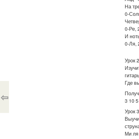
На тр
0-Соль
Четве
0-Ре, 
И ноты
0-Ля, 
Урок 2
Изучи
гитар
Где в
Получ
⇦
3 10 5
Урок 3
Выучи
струн
Ми ля 