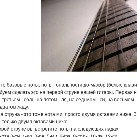
те базовые ноты, ноты тональности до-мажор (белые клави
буем сделать это на первой струне вашей гитары. Первая но
 третьем - соль, на пятом - ля, на седьмом - си, на восьмом 
дцатом ладу.
я струна - это тоже нота ми, просто двумя октавами ниже. 
, только двумя октавами ниже.
орой струне вы встретите ноты на следующих ладах:
нота 0-си, 1-до, 3-ре, 5-ми, 6-фа, 8-соль, 10-ля, 12-си.