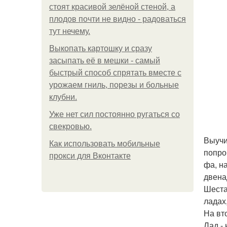
стоят красивой зелёной стеной, а
плодов почти не видно - радоваться
тут нечему.
Выкопать картошку и сразу
засыпать её в мешки - самый
быстрый способ спрятать вместе с
урожаем гниль, порезы и больные
клубни.
Уже нет сил постоянно ругаться со
свекровью.
Выучи
Как использовать мобильные
попро
прокси для Вконтакте
фа, на
двена
Шеста
ладах
На вт
Лад - 