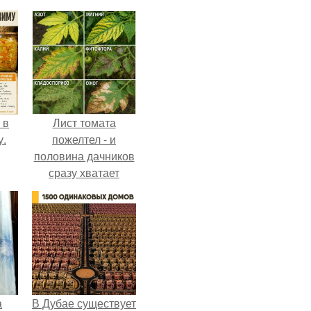
 в
Лист томата
у.
пожелтел - и
половина дачников
сразу хватает
удобрение.
а
В Дубае существует