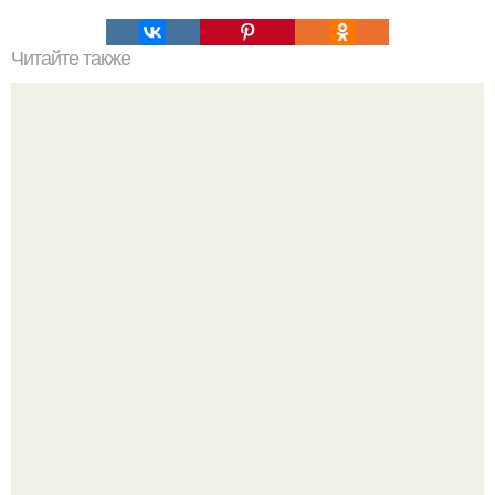
Читайте также
Сушеные кабачки как грибы.
Срезала старую ветку смородины, а внутри вместо