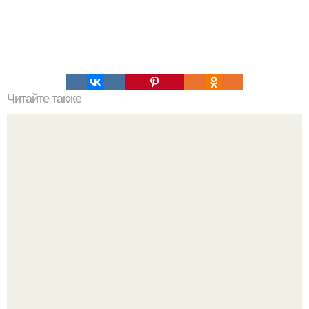
Читайте также
Канализация на даче: септик или выгребная яма?