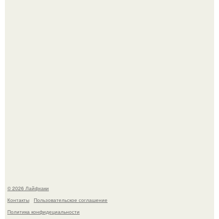
Яблок много - вроде радоваться надо.
Выкопать картошку и сразу засыпать её в мешки - самый
быстрый способ спрятать вместе с урожаем гниль,
порезы и больные клубни.
© 2026 Лайфхаки
Контакты
Пользовательское соглашение
Политика конфидециальности