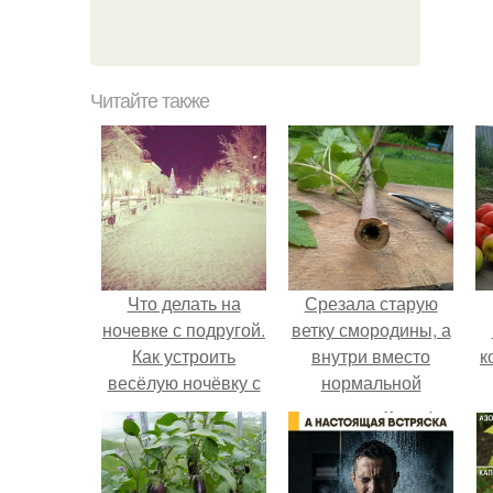
Читайте также
Что делать на
Срезала старую
ночевке с подругой.
ветку смородины, а
Как устроить
внутри вместо
к
весёлую ночёвку с
нормальной
подружками
светлой
сердцевины
оказалась чёрная
пустота.