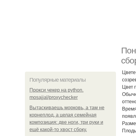
Пон
сбо
Цвете
созре
Популярные материалы
Цвет 
Прокси чекер на python.
Обычн
mosajjal/proxychecker
оттено
Вытаскиваешь морковь, а там не
Время
корнеплод, а целая семейная
появл
композиция: две ноги, три руки и
Разме
ещё какой-то хвост сбоку.
Плоды