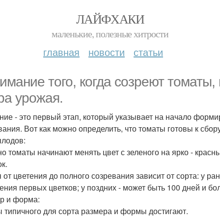
ЛАЙФХАКИ
маленькие, полезные хитрости
главная
новости
статьи
имание того, когда созреют томаты,
ра урожая.
ние - это первый этап, который указывает на начало формир
вания. Вот как можно определить, что томаты готовы к сбору
плодов:
о томаты начинают менять цвет с зеленого на ярко - красн
к.
 от цветения до полного созревания зависит от сорта: у ра
ения первых цветков; у поздних - может быть 100 дней и бо
р и форма:
 типичного для сорта размера и формы достигают.