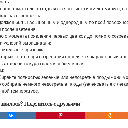
ость:
вшие томаты легко отделяются от кисти и имеют мягкую, но 
вая насыщенность:
должен быть насыщенным и однородным по всей поверхнос
 после цветения:
о с момента появления первых цветков до полного созрева
 и условий выращивания.
нительные признаки:
оторых сортов при созревании появляется характерный аро
лых плодов кожура гладкая и блестящая.
ы:
бирайте полностью зеленые или недозрелые плоды - они мо
 собирать немного недозрелые плоды (зеленоватые с легки
тной температуре.
авилось? Поделитесь с друзьями!