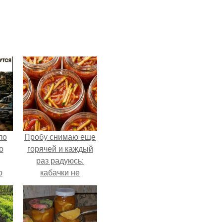
ло
Пробу снимаю еще
о
горячей и каждый
раз радуюсь:
о
кабачки не
 о
развариваются, а
к
соус получается
густым и
пикантным.