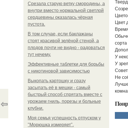
Тверд
Срезала старую ветку смородины, а
Созре
внутри вместо нормальной светлой
Цвето
сердцевины оказалась чёрная
Цвет 
пустота.
Время
В том случае, если баклажаны
Обычн
стоят красивой зелёной стеной, а
сорта
плодов почти не видно - радоваться
Допол
тут нечему.
У нек
У зре
Эффективные таблетки для борьбы
Совет
с никотиновой зависимостью
Не со
Выкопать картошку и сразу
Лучше
засыпать её в мешки - самый
комна
быстрый способ спрятать вместе с
⇦
урожаем гниль, порезы и больные
Понр
клубни.
Моя семья успешность отпуском у
"Морюшка измеряет".