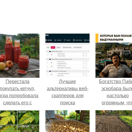
Перестала
Лучшие
Богатство Паб
покупать кетчуп,
альтернативы веб-
эскобара был
огда попробовала
скапперов для
настолько
сделать его с
поиска
огромным, чт
яблоками.
информации в 2024
многие истории
году
нём звучат ка
вымысел.