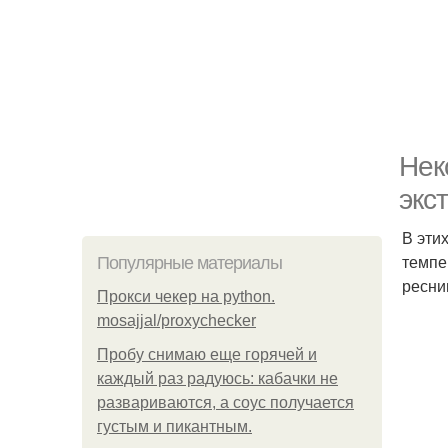
Нек
экс
В эти
темпе
Популярные материалы
ресни
Прокси чекер на python.
mosajjal/proxychecker
Пробу снимаю еще горячей и
каждый раз радуюсь: кабачки не
развариваются, а соус получается
густым и пикантным.