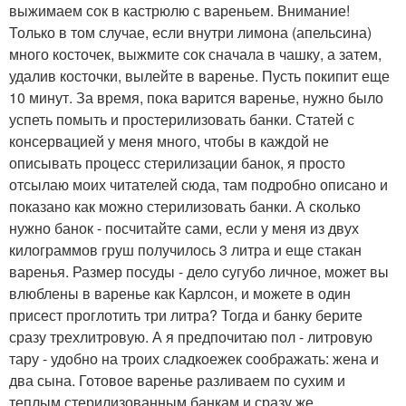
выжимаем сок в кастрюлю с вареньем. Внимание!
Только в том случае, если внутри лимона (апельсина)
много косточек, выжмите сок сначала в чашку, а затем,
удалив косточки, вылейте в варенье. Пусть покипит еще
10 минут. За время, пока варится варенье, нужно было
успеть помыть и простерилизовать банки. Статей с
консервацией у меня много, чтобы в каждой не
описывать процесс стерилизации банок, я просто
отсылаю моих читателей сюда, там подробно описано и
показано как можно стерилизовать банки. А сколько
нужно банок - посчитайте сами, если у меня из двух
килограммов груш получилось 3 литра и еще стакан
варенья. Размер посуды - дело сугубо личное, может вы
влюблены в варенье как Карлсон, и можете в один
присест проглотить три литра? Тогда и банку берите
сразу трехлитровую. А я предпочитаю пол - литровую
тару - удобно на троих сладкоежек соображать: жена и
два сына. Готовое варенье разливаем по сухим и
теплым стерилизованным банкам и сразу же