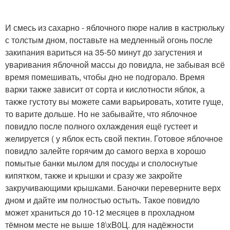
И смесь из сахарно - яблочного пюре налив в кастрюльку
с толстым дном, поставьте на медленный огонь после
закипания вариться на 35-50 минут до загустения и
уваривания яблочной массы до повидла, не забывая всё
время помешивать, чтобы дно не подгорало. Время
варки также зависит от сорта и кислотности яблок, а
также густоту вы можете сами варьировать, хотите гуще,
то варите дольше. Но не забывайте, что яблочное
повидло после полного охлаждения ещё густеет и
желируется ( у яблок есть свой пектин. Готовое яблочное
повидло залейте горячим до самого верха в хорошо
помытые банки мылом для посуды и сполоснутые
кипятком, также и крышки и сразу же закройте
закручивающими крышками. Баночки переверните верх
дном и дайте им полностью остыть. Такое повидло
может храниться до 10-12 месяцев в прохладном
тёмном месте не выше 18\xB0Ц. для надёжности