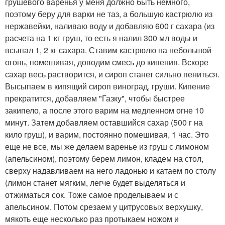
грушевого варенья у меня должно быть немного,
поэтому беру для варки не таз, а большую кастрюлю из
нержавейки, наливаю воду и добавляю 600 г сахара (из
расчета на 1 кг груш, то есть я налил 300 мл воды и
всыпал 1, 2 кг сахара. Ставим кастрюлю на небольшой
огонь, помешивая, доводим смесь до кипения. Вскоре
сахар весь растворится, и сироп станет сильно пениться.
Высыпаем в кипящий сироп виноград, груши. Кипение
прекратится, добавляем "Газку", чтобы быстрее
закипело, а после этого варим на медленном огне 10
минут. Затем добавляем оставшийся сахар (500 г на
кило груш), и варим, постоянно помешивая, 1 час. Это
еще не все, мы же делаем варенье из груш с лимоном
(апельсином), поэтому берем лимон, кладем на стол,
сверху надавливаем на него ладонью и катаем по столу
(лимон станет мягким, легче будет выделяться и
отжиматься сок. Тоже самое проделываем и с
апельсином. Потом срезаем у цитрусовых верхушку,
мякоть еще несколько раз протыкаем ножом и