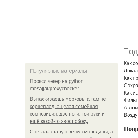
Под
Как с
Локал
Популярные материалы
Как пр
Прокси чекер на python.
Сохра
mosajjal/proxychecker
Как и
Вытаскиваешь морковь, а там не
Фильт
корнеплод, а целая семейная
Автом
композиция: две ноги, три руки и
Возду
ещё какой-то хвост сбоку.
Понр
Срезала старую ветку смородины, а