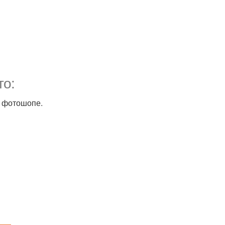
то:
в фотошопе.