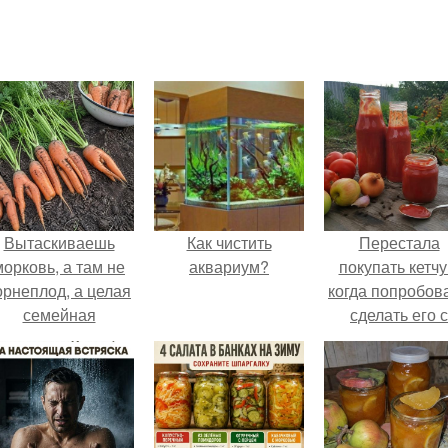
Вытаскиваешь
Как чистить
Перестала
морковь, а там не
аквариум?
покупать кетчу
орнеплод, а целая
когда попробов
семейная
сделать его с
композиция: две
яблоками.
ноги, три руки и
щё какой-то хвост
сбоку.