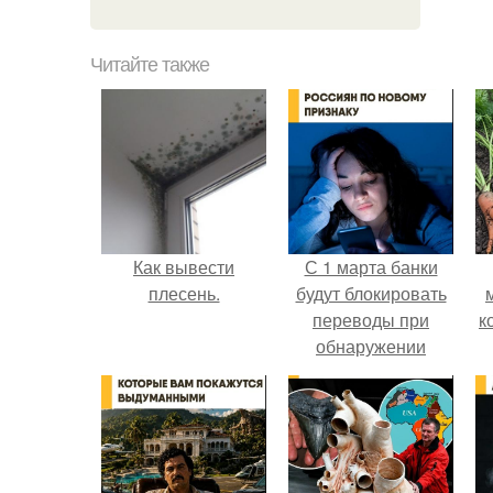
Читайте также
Как вывести
С 1 марта банки
плесень.
будут блокировать
переводы при
к
обнаружении
вируса.
е