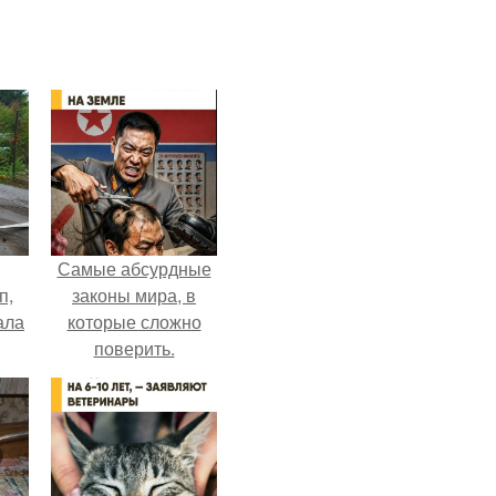
Самые абсурдные
п,
законы мира, в
ала
которые сложно
поверить.