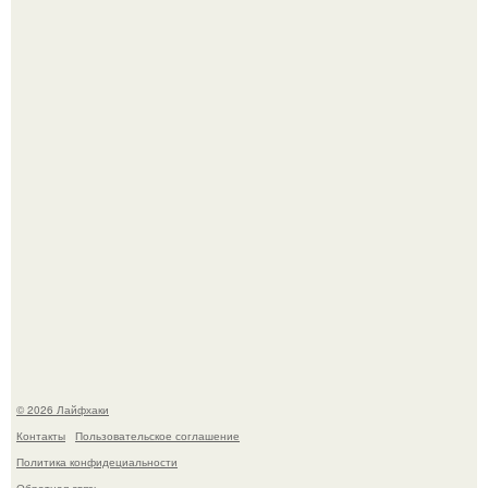
Автоваз крупнейшее обновление Lada Niva Legend за
всю историю представил.
Чем заболела груша и как ее лечить?
© 2026 Лайфхаки
Контакты
Пользовательское соглашение
Политика конфидециальности