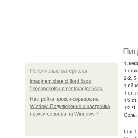
Пиц
1. ке
1 ста
Популярные материалы
2-2, 5
Imaginemichaelclifford 5sos
1 яйцо
5secondsofsummer Imagine5sos.
1 ст. 
Настройка прокси-сервера на
1/2 ст
Window. Подключение и настройка
1/2 Ч.
прокси-сервера на Windows 7
Соль.
Шаг 1