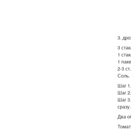
3. др
3 стак
1 ста
1 пак
2-3 ст
Соль.
Шаг 1
Шаг 2
Шаг 3
сразу.
Два о
Томат