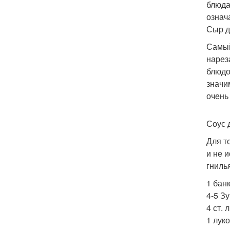
блюда
означ
Сыр д
Самый
нарез
блюдо
значи
очень
Соус 
Для т
и не 
гниль
1 бан
4-5 Зу
4 ст. 
1 лук