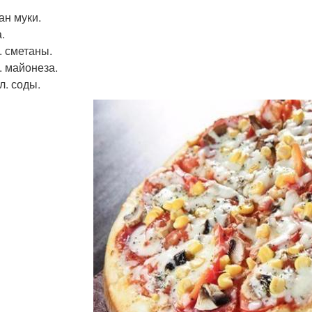
ан муки.
.
л. сметаны.
л. майонеза.
 л. соды.