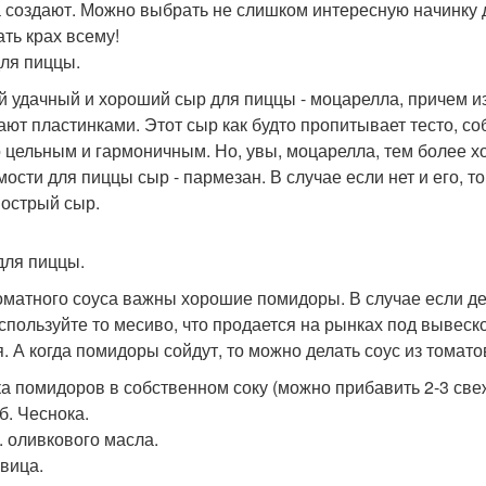
 создают. Можно выбрать не слишком интересную начинку д
ать крах всему!
ля пиццы.
 удачный и хороший сыр для пиццы - моцарелла, причем из
ают пластинками. Этот сыр как будто пропитывает тесто, с
 цельным и гармоничным. Но, увы, моцарелла, тем более хо
мости для пиццы сыр - пармезан. В случае если нет и его, т
 острый сыр.
для пиццы.
оматного соуса важны хорошие помидоры. В случае если дел
используйте то месиво, что продается на рынках под вывеск
я. А когда помидоры сойдут, то можно делать соус из томато
ка помидоров в собственном соку (можно прибавить 2-3 све
б. Чеснока.
л. оливкового масла.
овица.