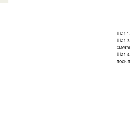
Шаг 1
Шаг 2
смета
Шаг 3
посып