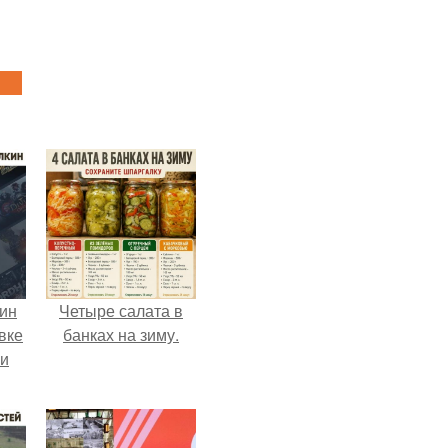
кин
Четыре салата в
вке
банках на зиму.
ии