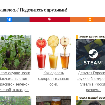
авилось? Поделитесь с друзьями!
 том случае, если
Как сделать
Депутат Горел
баклажаны стоят
оздоровительные
слухи о блокиро
красивой зелёной
соки.
Steam в Росс
стеной, а плодов
развеял.
почти не видно -
радоваться тут