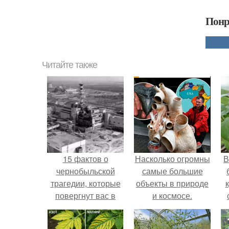
Понр
Читайте также
15 фактов о
Насколько огромны
В
чернобыльской
самые большие
трагедии, которые
объекты в природе
повергнут вас в
и космосе.
ужас.