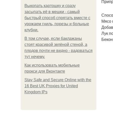
Припр
Выкопать картошку и сразу
засыпать её в мешки - самый
Спосо
быстрый способ спрятать вместе с
Мясо 
урожаем гниль, порезы и больные
Добав
клубни.
Лук п
В том случае, если баклажаны
Бекон
стоят красивой зелёной стеной, а
плодов почти не видно - радоваться
тут нечему.
Как использовать мобильные
прокси для Вконтакте
Stay Safe and Secure Online with the
16 Best UK Proxies for United
Kingdom IPs