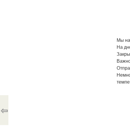
Мы на
На дн
Закры
Важно
Отпра
Немно
темпе
⇦