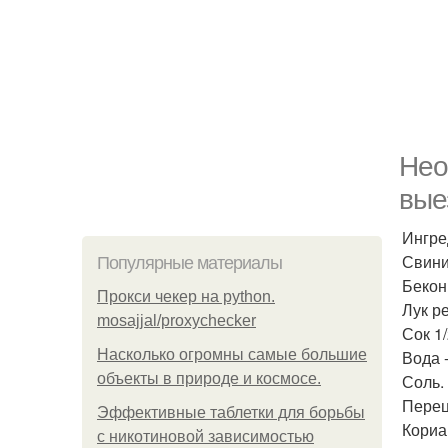
Нео
вые
Ингре
Свинин
Популярные материалы
Бекон 
Прокси чекер на python.
Лук ре
mosajjal/proxychecker
Сок 1
Насколько огромны самые большие
Вода -
объекты в природе и космосе.
Соль.
Перец
Эффективные таблетки для борьбы
Кориа
с никотиновой зависимостью