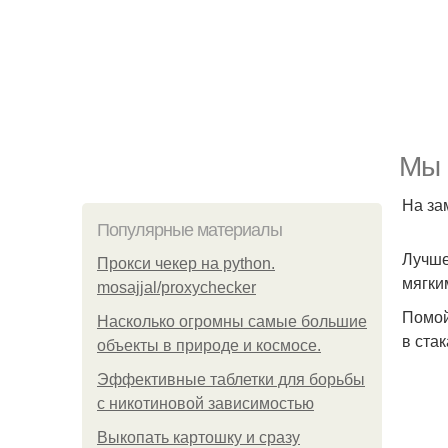
Мы 
На за
Популярные материалы
Лучше
Прокси чекер на python.
мягки
mosajjal/proxychecker
Помой
Насколько огромны самые большие
в ста
объекты в природе и космосе.
Эффективные таблетки для борьбы
с никотиновой зависимостью
Выкопать картошку и сразу