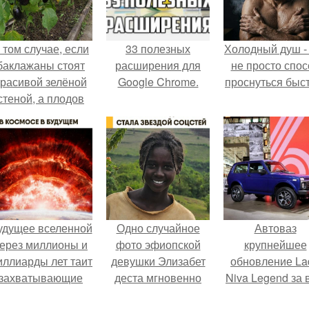
 том случае, если
33 полезных
Холодный душ -
баклажаны стоят
расширения для
не просто спос
красивой зелёной
Google Chrome.
проснуться быст
стеной, а плодов
почти не видно -
радоваться тут
нечему.
удущее вселенной
Одно случайное
Автоваз
ерез миллионы и
фото эфиопской
крупнейшее
иллиарды лет таит
девушки Элизабет
обновление La
захватывающие
деста мгновенно
Niva Legend за 
тайны.
разлетелось по
историю