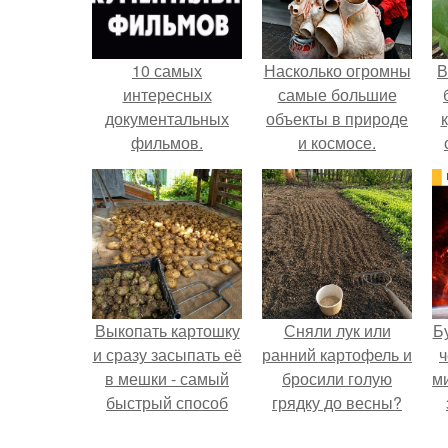
10 самых
Насколько огромны
В
интересных
самые большие
документальных
объекты в природе
фильмов.
и космосе.
Выкопать картошку
Сняли лук или
Б
и сразу засыпать её
ранний картофель и
ч
в мешки - самый
бросили голую
м
быстрый способ
грядку до весны?
спрятать вместе с