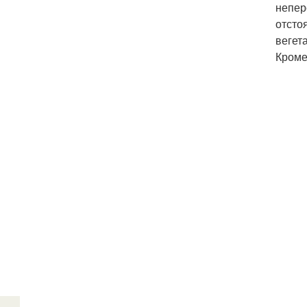
непер
отсто
вегет
Кроме