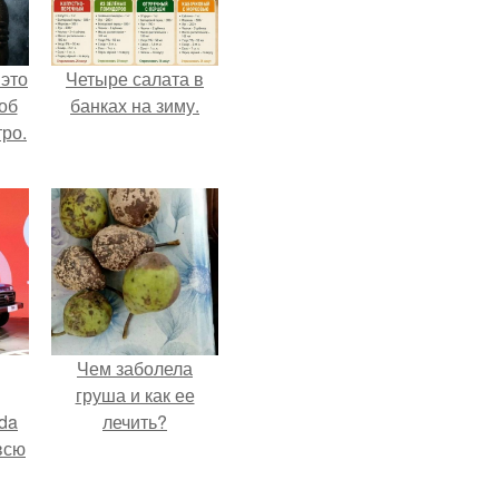
 это
Четыре салата в
об
банках на зиму.
ро.
Чем заболела
груша и как ее
da
лечить?
всю