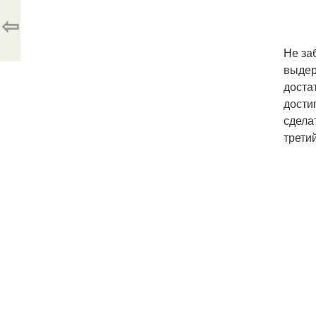
⇦
Не за
выдер
доста
дости
сдела
трети