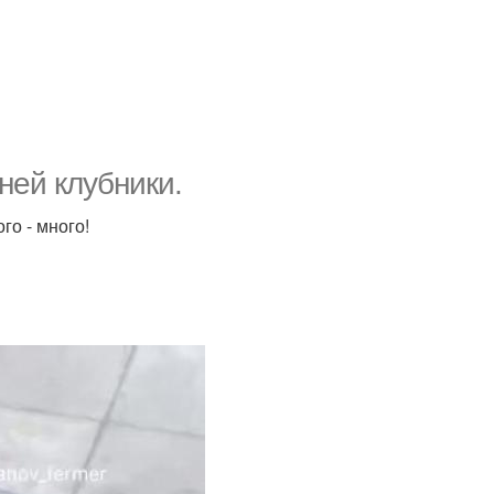
ней клубники.
го - много!