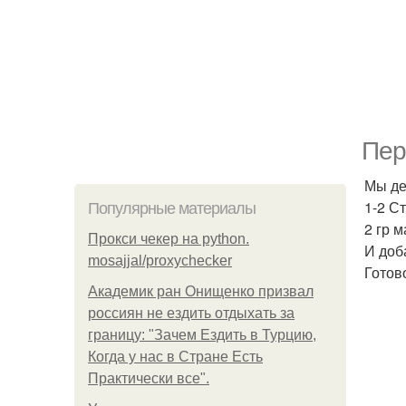
Пер
Мы де
1-2 С
Популярные материалы
2 гр м
Прокси чекер на python.
И доб
mosajjal/proxychecker
Готов
Академик ран Онищенко призвал
россиян не ездить отдыхать за
границу: "Зачем Ездить в Турцию,
Когда у нас в Стране Есть
Практически все".