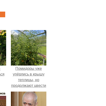
-
Помидоры уже
ься
упёрлись в крышу
теплицы, но
продолжают цвести
как сумасшедшие?