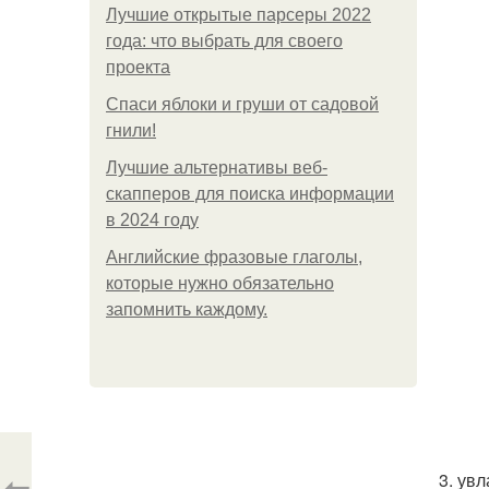
Лучшие открытые парсеры 2022
года: что выбрать для своего
проекта
Спаси яблоки и груши от садовой
гнили!
Лучшие альтернативы веб-
скапперов для поиска информации
в 2024 году
Английские фразовые глаголы,
которые нужно обязательно
запомнить каждому.
⇦
3. ув