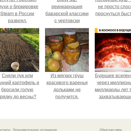
лухи о блокировке
реинкарнация
не просто спос
Steam в России
баварской классики
проснуться быст
развеял.
c чертовски
агрессивным
нравом.
Сняли лук или
Из мягких груш
Будущее вселен
анний картофель и
красивого варенья
через миллион
бросили голую
дольками не
миллиарды лет 
грядку до весны?
получится.
захватывающ
тайны.
онтакты
Пользовательское соглашение
Обратная связь