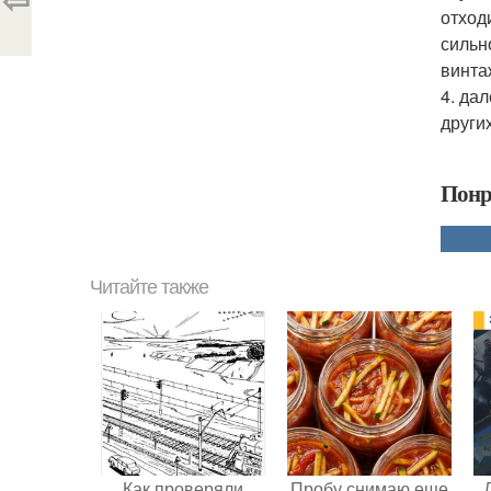
отход
сильн
винта
4. да
других
Понр
Читайте также
Как проверяли
Пробу снимаю еще