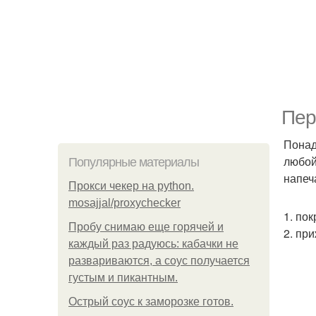
Пер
Понад
любой
Популярные материалы
напеч
Прокси чекер на python.
mosajjal/proxychecker
1. по
Пробу снимаю еще горячей и
2. пр
каждый раз радуюсь: кабачки не
развариваются, а соус получается
густым и пикантным.
Острый соус к заморозке готов.