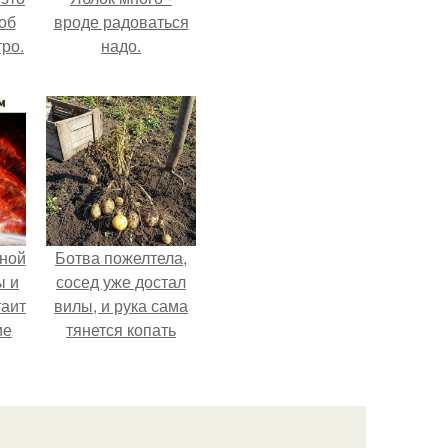
об
вроде радоваться
ро.
надо.
ной
Ботва пожелтела,
ы и
сосед уже достал
таит
вилы, и рука сама
ие
тянется копать
картошку.