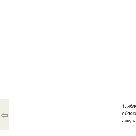
1. яб
⇦
яблок
аккур