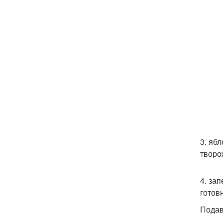
3. яб
творо
4. за
готов
Подав