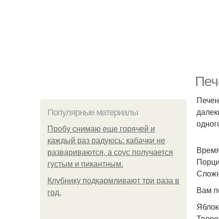
Печ
Печен
далек
Популярные материалы
одного
Пробу снимаю еще горячей и
каждый раз радуюсь: кабачки не
Время
развариваются, а соус получается
Порци
густым и пикантным.
Сложн
Клубнику подкaрмливают три раза в
Вам п
гoд.
Яблоко
Творог