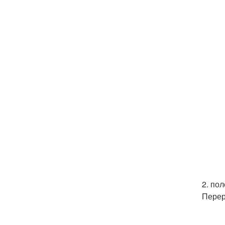
2. по
Перер