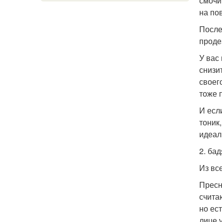
смочи
на по
После
проде
У вас
снизи
своег
тоже 
И есл
тоник
идеал
2. бад
Из вс
Пресн
счита
но ес
лице 