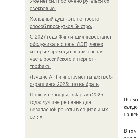
Уже нет сил постоянно ругаться со
свекровью.
Холодный душ - это не просто
способ проснуться быстро.
С 2027 года Финляндия перестанет
обслуживать опоры ЛЭП, через
которые проходит значительная
часть российского интернет -
трафика.
Лучшие API и инструменты для веб-
скраппинга 2025: что выбрать
Прокси-серверы Instagram 2025
Всем 
года: лучшие решения для
каждо
безопасной работы в социальных
нашей
сетях
В том