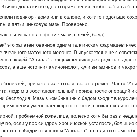
 Обычно достаточно одного применения, чтобы забыть об э
елали педикюр - дома или в салоне, и хотите подольше со
опы и пятки цинковую мазь. Проверено.
илак (выпускается в форме мази, свечей, бада).
ак" это запатентованное одним таллинским фармацевтичес
е пчелиного маточного молочка. Выпускается еще с советск
ению людей. "Апилак" - общеукрепляющее средство, адапто
ссов, а ещё источник аминокислот, кучи витаминов и макро
р болезней, при которых его назначают огромен. Часто "Ап
ита, людям в восстановительный период после операций и с
ии бесплодия. Мазь в комбинации с бадом входит в курс ле
 применения уменьшает жирность кожи, снижает количество
ирной, проблемной коже лица, полезно хотя бы раз в недел
лучае, если у вас синдром хронической усталости, большие
о хотите взбодриться прием "Апилака" это один из самых б