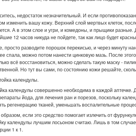
ситесь, недостаток незначительный. И если противопоказан
ом изменить вашу кожу. Верхний слой мертвых клеток, посл
ется. А в этом слое и угри, и комедоны, и прыщики разные. 
йшие 12 часов никуда не пойдете, так как лицо будет красны
е, просто разводите порошок перекисью, и через минуту на
ее спала, можно потом нанести цинковую мазь. После этого 
олько всё восстановиться, можно сделать такую маску - пили
твенной. Но тут вы сами, по состоянию кожи решайте, сколь
стойка календулы.
йка календулы совершенно необходима в каждой аптечке. Д
репараты йода, для лечения ран и порезов, поскольку кале
ять регенерацию тканей, уменьшать воспалительные проце
 образом, если это средство помогает излечить от фурункуло
йку календулы лучшим лосьоном считаю. Лишь в том случае, 
ции 1 к 1.