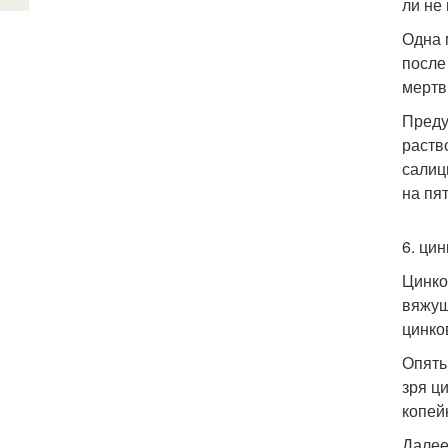
ли не
Одна 
после
мертв
Преду
раств
салиц
на пя
6. цин
Цинко
вяжущ
цинко
Опять
зря ц
копей
Далее