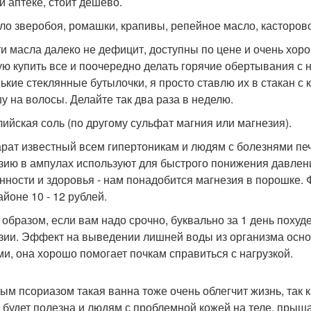
й аптеке, стоит дешево.
сло зверобоя, ромашки, крапивы, репейное масло, касторов
ти масла далеко не дефицит, доступны по цене и очень хор
ую купить все и поочередно делать горячие обертывания с
ькие стеклянные бутылочки, я просто ставлю их в стакан с 
у на волосы. Делайте так два раза в неделю.
глийская соль (по другому сульфат магния или магнезия).
рат известный всем гипертоникам и людям с болезнями печ
зию в ампулах используют для быстрого понижения давлени
нности и здоровья - нам понадобится магнезия в порошке. Ф
айоне 10 - 12 рублей.
 образом, если вам надо срочно, буквально за 1 день похуде
зии. Эффект на выведении лишней воды из организма осн
ми, она хорошо помогает почкам справиться с нагрузкой.
ым псориазом такая ванна тоже очень облегчит жизнь, так 
 будет полезна и людям с проблемной кожей на теле, прыщ