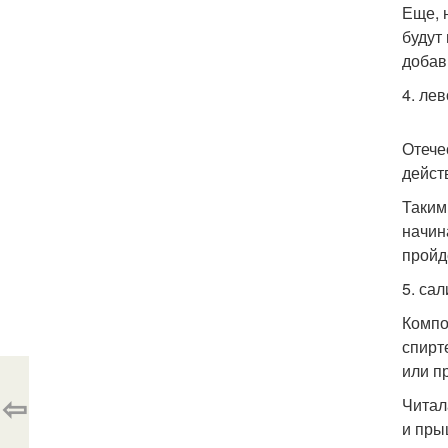
Еще, 
будут
добав
4. ле
Отече
дейст
Таким
начин
пройд
5. са
Компо
спирт
или п
⇦
Читал
и пры