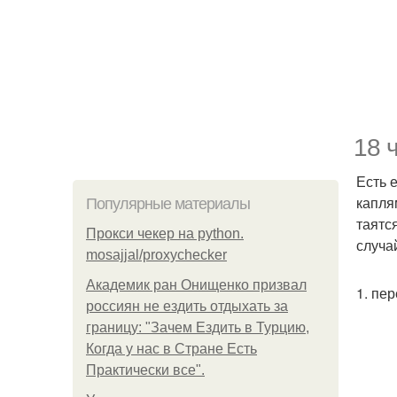
18 
Есть 
капля
Популярные материалы
таятс
Прокси чекер на python.
случа
mosajjal/proxychecker
Академик ран Онищенко призвал
1. пе
россиян не ездить отдыхать за
границу: "Зачем Ездить в Турцию,
Когда у нас в Стране Есть
Практически все".