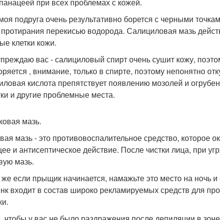
 панацеей при всех проблемах с кожей.
моя подруга очень результативно борется с черными точка
 протирания перекисью водорода. Салициловая мазь действ
ые клетки кожи.
преждаю вас - салициловый спирт очень сушит кожу, поэтом
оряется , внимание, только в спирте, поэтому непонятно отк
иловая кислота препятствует появлению мозолей и огрубен
тки и другие проблемные места.
ковая мазь.
вая мазь - это противовоспалительное средство, которое
ее и антисептическое действие. После чистки лица, при уг
вую мазь.
 же если прыщик начинается, намажьте это место на ночь и с 
инк входит в состав широко рекламируемых средств для проб
ки.
, чтобы у вас не было раздражения после депиляции в зоне