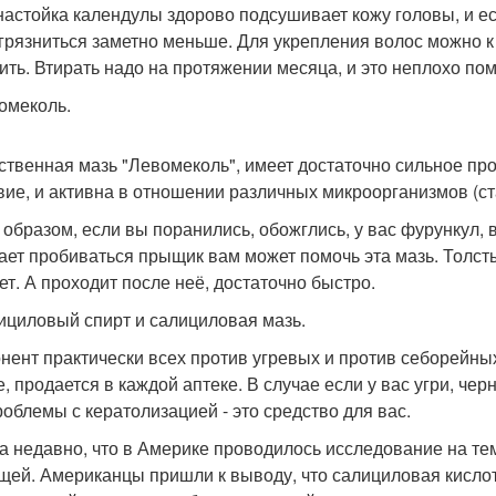
настойка календулы здорово подсушивает кожу головы, и ес
 грязниться заметно меньше. Для укрепления волос можно к
ить. Втирать надо на протяжении месяца, и это неплохо пом
вомеколь.
ственная мазь "Левомеколь", имеет достаточно сильное п
вие, и активна в отношении различных микроорганизмов (с
 образом, если вы поранились, обожглись, у вас фурункул, 
ает пробиваться прыщик вам может помочь эта мазь. Толст
ет. А проходит после неё, достаточно быстро.
лициловый спирт и салициловая мазь.
нент практически всех против угревых и против себорейных
е, продается в каждой аптеке. В случае если у вас угри, че
роблемы с кератолизацией - это средство для вас.
а недавно, что в Америке проводилось исследование на те
щей. Американцы пришли к выводу, что салициловая кислота