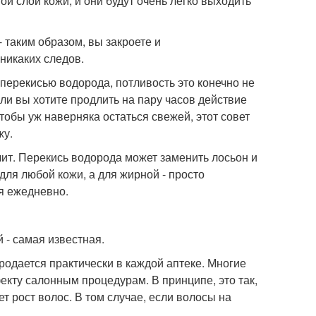
й слой кожи, и они будут очень легко выходить
- таким образом, вы закроете и
никаких следов.
перекисью водорода, потливость это конечно не
если вы хотите продлить на пару часов действие
чтобы уж наверняка остаться свежей, этот совет
жу.
учит. Перекись водорода может заменить лосьон и
 для любой кожи, а для жирной - просто
ся ежедневно.
 - самая известная.
родается практически в каждой аптеке. Многие
екту салонным процедурам. В принципе, это так,
т рост волос. В том случае, если волосы на