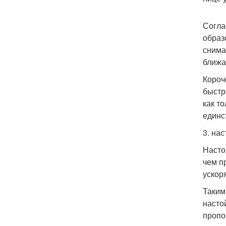
Согла
образ
снима
ближа
Короч
быстр
как т
единс
3. на
Насто
чем п
ускор
Таким
насто
пропор