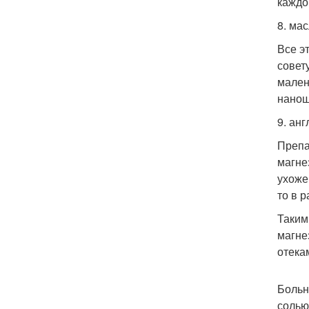
каждо
8. ма
Все э
совет
мален
нанош
9. ан
Препа
магне
ухоже
то в р
Таким
магне
отека
Больн
солью