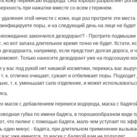
ть кожу перекисью водорода. Она хорошо разрыхляет рогово
верхность при нажатии вместе со всем стержнем.
 удаления этой нечисти с кожи, еще раз протрите эти места 
зинфицируете поры, и на следующий день на лице не будет 
 неожиданно закончился дезодорант? - Протрите подмышки 
т, но вот запаха длительное время точно не будет. Кстати, 
о дезодоранта, например, если предстоит долгая дорога, и 
поможет. Только наносите дезодорант уже на подсохшую ко
и у вас под рукой нет никакой косметики, перекись вас выр
, т. к. отлично очищает, сужает и отбеливает поры. Подходит
ьно, т. к. уменьшает сало отделение, и может использовать
яга.
ех масок с добавлением перекиси водорода, маска с бадягой
оводная губка по имени бадяга, в порошкообразном виде п
ют, что пилинг с помощью бадяги, мало чем уступает по эфф
ть один минус - бадяга, при длительном применении вызывае
у вас уже имеются, то маски с бадягой вам не подходят.