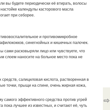
ли вы будете периодически её втирать, волосы
 настойке календулы касторового масла
огает при себорее.
ротивовоспалительное и противомикробное
тафилококков, синегнойных и кишечных палочек.
вы сами расковыряли лицо или чувствуете, что
ым слоем наносите на больное место пока не
 средств, салициловая кислота, растворенная в
рные точки, прыщи на спине, очень жирная кожа,
⇨
му самого эффективного средства против угрей
 пока лучшее из известных, и считают её, чуть