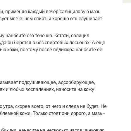
ми, применяя каждый вечер салициловую мазь
ует мягче, чем спирт, и хорошо отшелушивает
у наносите его точечно. Кстати, салицил
уда он берется в без спиртовых лосьонах. А ещё
ию кожи, поэтому после педикюра наносите её
 оказывает подсушивающее, адсорбирующее,
рях и любых воспалениях, наносите на кожу
утра, скорее всего, от него и следа не будет. Не
лемной кожи. Только стоят они дорого, а мазь -
 бикини, нанесите на несколько часов цинковую