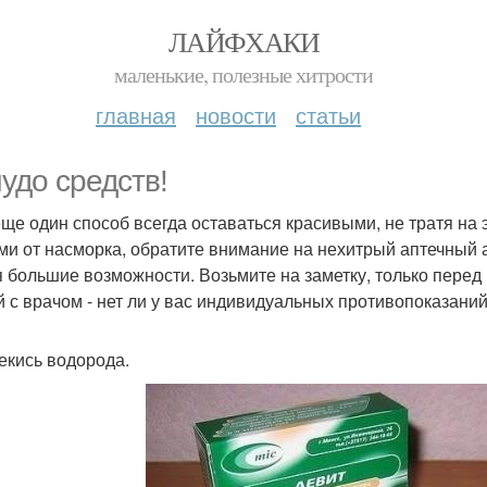
ЛАЙФХАКИ
маленькие, полезные хитрости
главная
новости
статьи
чудо средств!
еще один способ всегда оставаться красивыми, не тратя на э
ми от насморка, обратите внимание на нехитрый аптечный а
я большие возможности. Возьмите на заметку, только пере
й с врачом - нет ли у вас индивидуальных противопоказаний
рекись водорода.