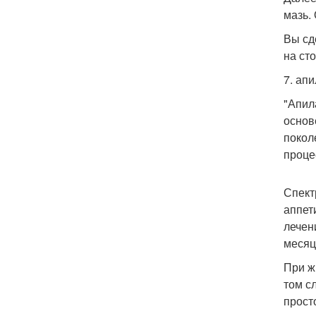
мазь.
Вы сд
на ст
7. ап
"Апил
основ
покол
проце
Спект
аппет
лечен
месяц
При ж
том с
прост