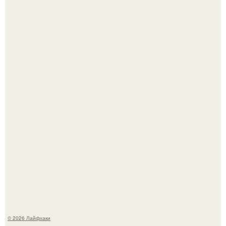
Помидоры уже упёрлись в крышу теплицы, но
продолжают цвести как сумасшедшие?
Сняли лук или ранний картофель и бросили голую грядку
до весны?
© 2026 Лайфхаки