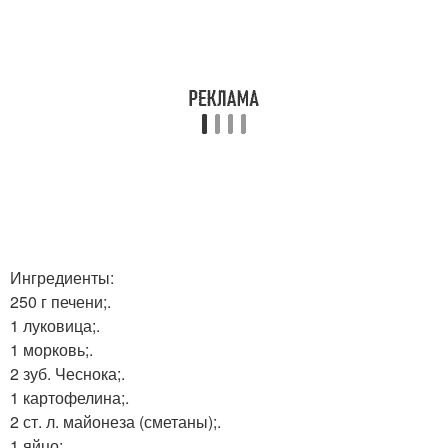
Ингредиенты:
250 г печени;.
1 луковица;.
1 морковь;.
2 зуб. Чеснока;.
1 картофелина;.
2 ст. л. майонеза (сметаны);.
1 яйцо;.