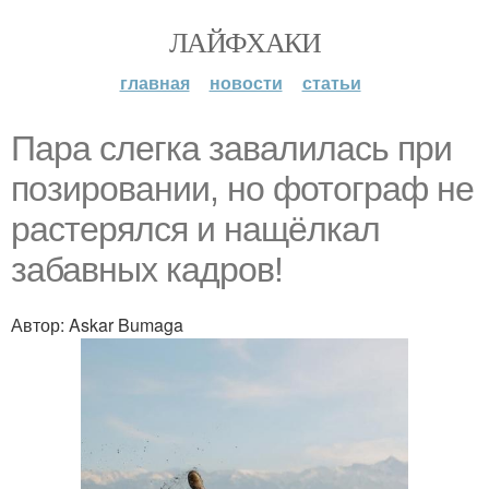
ЛАЙФХАКИ
главная
новости
статьи
Пара слегка завалилась при
позировании, но фотограф не
растерялся и нащёлкал
забавных кадров!
Автор: Askar Bumaga