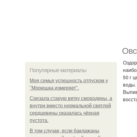
Овс
Оздор
наибо
Популярные материалы
50 г ц
Моя семья успешность отпуском у
воды.
"Морюшка измеряет".
Выпив
Срезала старую ветку смородины, а
восст
внутри вместо нормальной светлой
сердцевины оказалась чёрная
пустота.
В том случае, если баклажаны