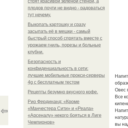
стоят красивой зелёной стеной, а
плодов почти не видно - радоваться
тут нечему.
Выкопать картошку и сразу
засыпать её в мешки - самый
быстрый способ спрятать вместе с
урожаем гниль, порезы и больные
клубни.
Безопасность и
конфиденциальность в сети:
Напит
лучшие мобильные прокси-серверы
образ
4g с бесплатным тестом
Овес 
Рецепты безумно вкусного кофе.
Все к
Рио Фердинанд: «Кроме
кипен
⇦
«Манчестера Сити» и «Реала»
Напит
«Арсеналу» некого бояться в Лиге
натур
Чемпионов»
вы на