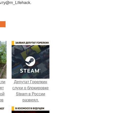
ыту@m_Lifehack.
сли
Депутат Горелкин
ят
слухи о блокировке
ной
Steam в России
ов
развеял.
 -
т