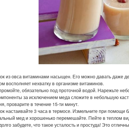
ок из овса витаминами насыщен. Его можно давать даже де
ом восполняет нехватку в организме витаминов.
промойте, обязательно под проточной водой. Нарежьте неб
омпоненты за исключением меда сложите в небольшую кастр
ия, проварите в течение 15-ти минут.
ок настаивайте 3 часа в термосе. Измельчите при помощи 
альный мед и хорошенько перемешайте. Пейте в теплом виде
долго забудете, что такое усталость и простуда! Это отлич