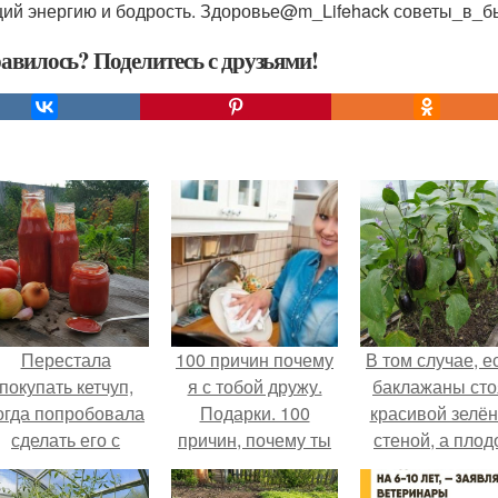
ий энергию и бодрость. Здоровье@m_Lifehack советы_в_б
авилось? Поделитесь с друзьями!
Перестала
100 причин почему
В том случае, е
покупать кетчуп,
я с тобой дружу.
баклажаны сто
огда попробовала
Подарки. 100
красивой зелё
сделать его с
причин, почему ты
стеной, а плод
яблоками.
моя лучшая
почти не видно
подруга.
радоваться ту