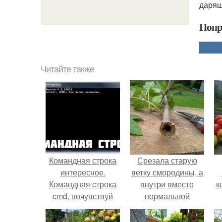
дарящ
Понр
Читайте также
Командная строка
Срезала старую
интересное.
ветку смородины, а
Командная строка
внутри вместо
к
cmd, почувствуй
нормальной
себя хакером.
светлой
сердцевины