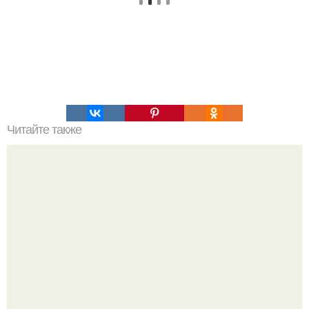
Читайте также
Интересный способ выращивания картофеля, когда
место под посадку ограничено.