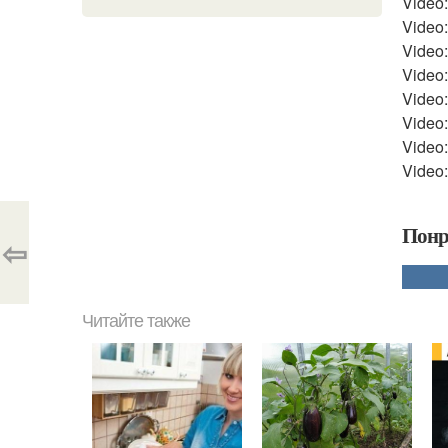
Video:
Video:
Video
Video:
Video:
Video
Video:
Video:
Понр
⇦
Читайте также