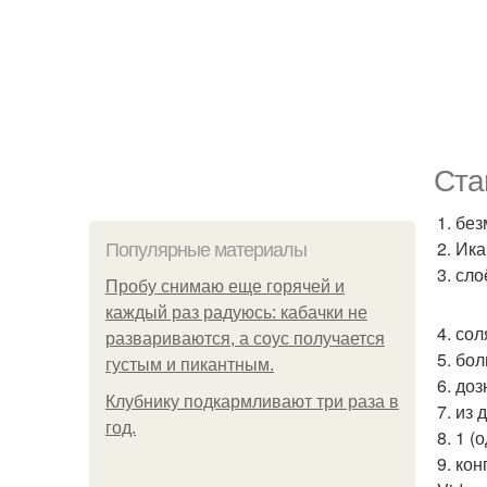
Ста
1. без
2. Ика
Популярные материалы
3. сло
Пробу снимаю еще горячей и
каждый раз радуюсь: кабачки не
4. сол
развариваются, а соус получается
5. бо
густым и пикантным.
6. доз
Клубнику подкaрмливают три раза в
7. из
гoд.
8. 1 (
9. кон