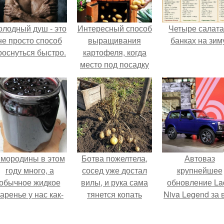
олодный душ - это
Интересный способ
Четыре салата
не просто способ
выращивания
банках на зим
роснуться быстро.
картофеля, когда
место под посадку
ограничено.
мородины в этом
Ботва пожелтела,
Автоваз
году много, а
сосед уже достал
крупнейшее
обычное жидкое
вилы, и рука сама
обновление La
аренье у нас как-
тянется копать
Niva Legend за 
то не очень едят.
картошку.
историю
представил.