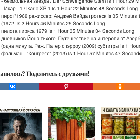
 - безмолвная звезда / Der Schweigende Stern is 1 Hour 29 M
 - Икар - 1 / Ikarie XB 1 is 1 Hour 22 Minutes 48 Seconds Long.
: пирог"1968 режиссер: Анджей Вайда гротеск is 35 Minutes 
 (1972. is 2 Hours 46 Minutes 25 Seconds Long.
 пилота пиркса 1979 is 1 Hour 35 Minutes 34 Seconds Long.
: дневников Йона тихого. Путешествие на интеропию" Азербай
 (одна минута. Реж. Патер спэрроу (2009) субтитры is 1 Hou
 фольман - "Конгресс" (2013) is 1 Hour 57 Minutes 47 Second
авилось? Поделитесь с друзьями!