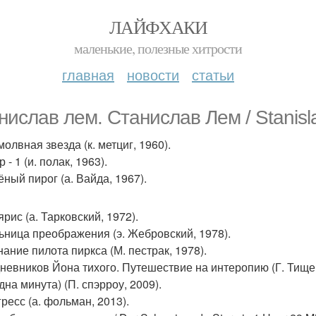
ЛАЙФХАКИ
маленькие, полезные хитрости
главная
новости
статьи
нислав лем. Станислав Лем / Stanisl
молвная звезда (к. метциг, 1960).
р - 1 (и. полак, 1963).
ёный пирог (а. Вайда, 1967).
ярис (а. Тарковский, 1972).
льница преображения (э. Жебровский, 1978).
нание пилота пиркса (М. пестрак, 1978).
 дневников Йона тихого. Путешествие на интеропию (Г. Тищен
одна минута) (П. спэрроу, 2009).
гресс (а. фольман, 2013).