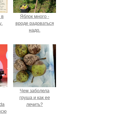
 в
Яблок много -
у.
вроде радоваться
надо.
Чем заболела
груша и как ее
da
лечить?
всю