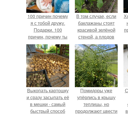
100 причин почему
В том случае, если
Х
я с тобой дружу.
баклажаны стоят
Подарки. 100
красивой зелёной
п
причин, почему ты
стеной, а плодов
моя лучшая
почти не видно -
подруга.
радоваться тут
нечему.
Выкопать картошку
Помидоры уже
С
и сразу засыпать её
упёрлись в крышу
в мешки - самый
теплицы, но
быстрый способ
продолжают цвести
в
спрятать вместе с
как сумасшедшие?
урожаем гниль,