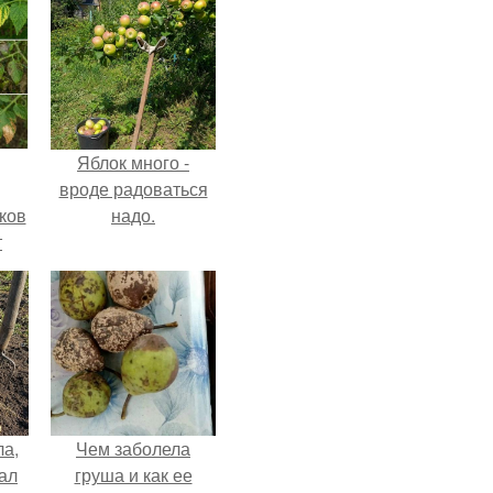
Яблок много -
вроде радоваться
ков
надо.
т
ла,
Чем заболела
ал
груша и как ее