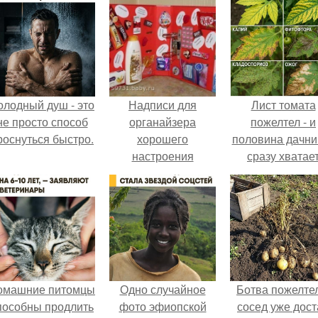
олодный душ - это
Надписи для
Лист томата
не просто способ
органайзера
пожелтел - и
роснуться быстро.
хорошего
половина дачни
настроения
сразу хватае
распечатать. Идеи
удобрение.
"Органайзеров
Хорошего
Настроения" с
примерами
подарочков.
омашние питомцы
Одно случайное
Ботва пожелте
пособны продлить
фото эфиопской
сосед уже дост