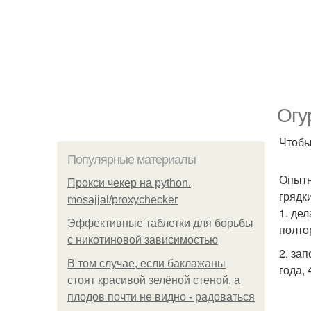
Огу
Чтобы
Популярные материалы
Опытн
Прокси чекер на python.
грядки
mosajjal/proxychecker
1. де
Эффективные таблетки для борьбы
полто
с никотиновой зависимостью
2. за
В том случае, если баклажаны
года,
стоят красивой зелёной стеной, а
плодов почти не видно - радоваться