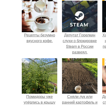
Рецепты безумно
Депутат Горелкин
Х
вкусного кофе.
слухи о блокировке
Steam в России
п
развеял.
Помидоры уже
Сняли лук или
Д
упёрлись в крышу
ранний картофель и
с