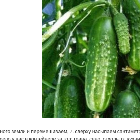
много земли и перемешиваем, 7. сверху насыпаем сантиметро
ело у вас в контейнере за год: трава, сено, отходы от кухн