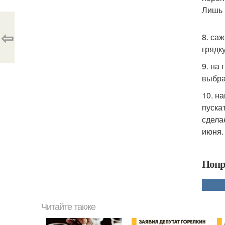
Лишь в
⇦
8. са
грядку
9. на
выбра
10. н
пуска
сдела
июня.
Понр
Читайте также