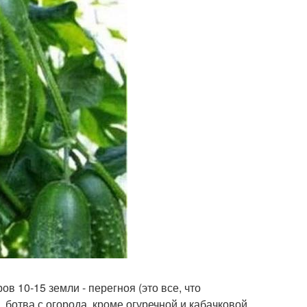
в 10-15 земли - перегноя (это все, что
и, ботва с огорода, кроме огуречной и кабачковой.