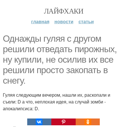
ЛАЙФХАКИ
главная
новости
статьи
Однажды гуляя с другом
решили отведать пирожных,
ну купили, не осилив их все
решили просто закопать в
снегу.
Гуляя следующим вечером, нашли их, раскопали и
съели: D а что, неплохая идея, на случай зомби -
апокалипсиса: D.