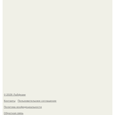
Яблок много - вроде радоваться надо.
Малина отплодоносила, и многие про неё тут же забыли
до следующего лета.
© 2026 Лайфхаки
Контакты
Пользовательское соглашение
Политика конфидециальности
Обратная связь