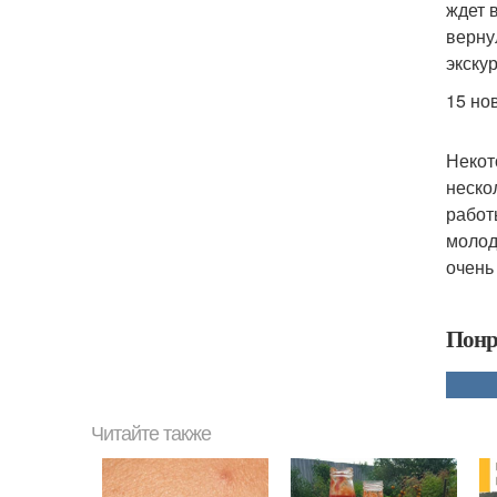
ждет 
верну
экску
15 но
Некот
неско
работ
молод
очень
Понр
Читайте также