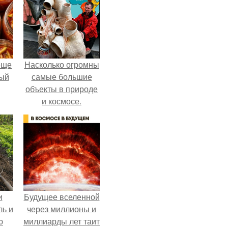
еще
Насколько огромны
дый
самые большие
объекты в природе
и космосе.
, а
ся
и
Будущее вселенной
ль и
через миллионы и
ю
миллиарды лет таит