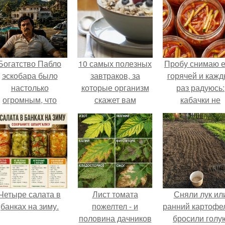
Богатство Пабло
10 самых полезных
Пробу снимаю 
эскобара было
завтраков, за
горячей и каж
настолько
которые организм
раз радуюсь:
огромным, что
скажет вам
кабачки не
многие истории о
"Спасибо".
развариваются
нём звучат как
соус получает
вымысел.
густым и
пикантным.
Четыре салата в
Лист томата
Сняли лук ил
банках на зиму.
пожелтел - и
ранний картофе
половина дачников
бросили голу