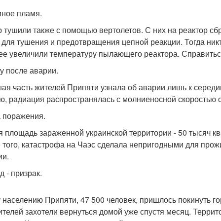
мное пламя.
 тушили также с помощью вертолетов. С них на реактор сб
 для тушения и предотвращения цепной реакции. Тогда никто
ее увеличили температуру пылающего реактора. Справиться
зу после аварии.
ая часть жителей Припяти узнала об аварии лишь к середи
ю, радиация распространялась с молниеносной скоростью 
а поражения.
 площадь зараженной украинской территории - 50 тысяч кв
 того, катастрофа на Чаэс сделала непригодными для прож
ии.
д - призрак.
 населению Припяти, 47 500 человек, пришлось покинуть г
ителей захотели вернуться домой уже спустя месяц. Террит