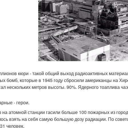
ллионов кюри - такой общий выход радиоактивных материа
ых бомб, которые в 1945 году сбросили американцы на Хир
гал нескольких метров высоты. 90%. Ядерного тоаплива чаэ
арные - герои.
 на атомной станции гасили больше 100 пожарных из горо
ось взять на себя самую большую дозу радиации. По сове
 31 человек.