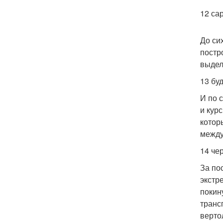
12 са
До си
постр
выдел
13 бу
И по 
и кур
котор
между
14 че
За по
экстр
покин
транс
верто