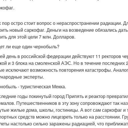
ркофаг.
х пор остро стоит вопрос о нераспространении радиации. Д
оить новый саркофаг. Деньги на возведение обязались дать
ить для этой цели 7 млн. Долларов.
дет ли еще один чернобыль?
сей день в российской федерации действуют 11 ректоров че
ской и 3 блока на смоленской АЭС. Но в течение последних 2
ые исключают возможность повторения катастрофы. Анало
народные эксперты.
рнобыль - туристическая Мекка.
следние годы покинутый город Припять и реактор превратил
емалов. Путешественников в эту зону сопровождают так на
утые жилые дома, школы, гостиницы. А вот сам саркофаг и
портных средств можно лицезреть только на расстоянии. Г
леты настолько сильно заражены радиацией, что приближать