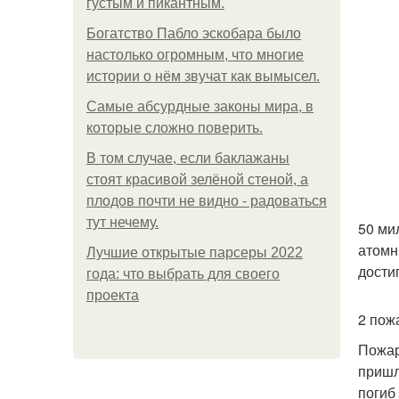
густым и пикантным.
Богатство Пабло эскобара было
настолько огромным, что многие
истории о нём звучат как вымысел.
Самые абсурдные законы мира, в
которые сложно поверить.
В том случае, если баклажаны
стоят красивой зелёной стеной, а
плодов почти не видно - радоваться
тут нечему.
50 ми
атомн
Лучшие открытые парсеры 2022
дости
года: что выбрать для своего
проекта
2 пож
Пожар
пришл
погиб