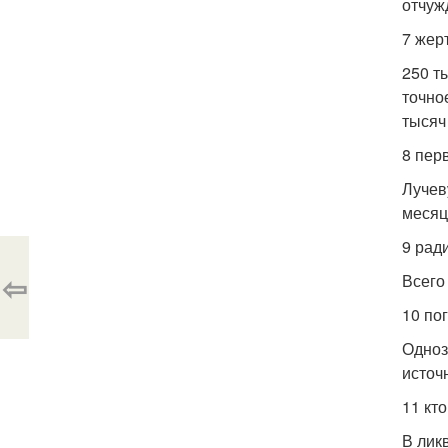
отчуж
7 жер
250 т
точно
тысяч
8 пер
Лучев
месяц
9 рад
⇦
Всего
10 по
Одноз
источн
11 кт
В лик