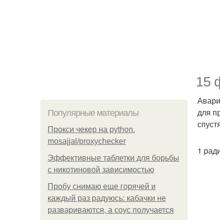
15 
Авари
для п
Популярные материалы
спуст
Прокси чекер на python.
mosajjal/proxychecker
1 рад
Эффективные таблетки для борьбы
с никотиновой зависимостью
Пробу снимаю еще горячей и
каждый раз радуюсь: кабачки не
развариваются, а соус получается