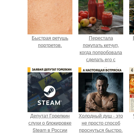
Быстрая ретушь
Перестала
портретов.
покупать кетчуп,
когда попробовала
сделать его с
яблоками.
Депутат Горелкин
Холодный душ - это
слухи о блокировке
не просто способ
Steam в России
проснуться быстро.