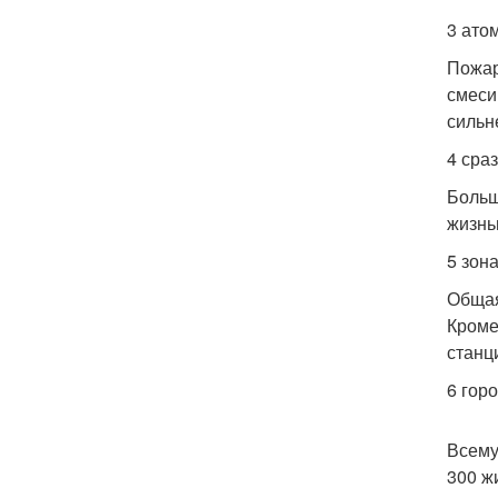
3 ато
Пожар
смеси
сильн
4 сра
Больш
жизнь
5 зон
Общая
Кроме
станц
6 горо
Всему
300 ж