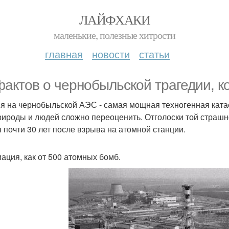
ЛАЙФХАКИ
маленькие, полезные хитрости
главная
новости
статьи
фактов о чернобыльской трагедии, ко
я на чернобыльской АЭС - самая мощная техногенная ката
рироды и людей сложно переоценить. Отголоски той страшно
я почти 30 лет после взрыва на атомной станции.
иация, как от 500 атомных бомб.