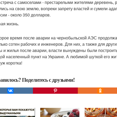
встреча с самоселами - престарелыми жителями деревень, 
лись на свою землю, вопреки запрету властей и сумели ада
рсии - около 350 долларов.
вая жизнь.
орое время после аварии на чернобыльской АЭС продолжал
лько сотен рабочих и инженеров. Для них, а также для дру
ы и жилья после аварии, власти вынуждены были построить
ой населенный пункт на Украине. А любимой шуткой его жит
 уж коротка!
авилось? Поделитесь с друзьями!