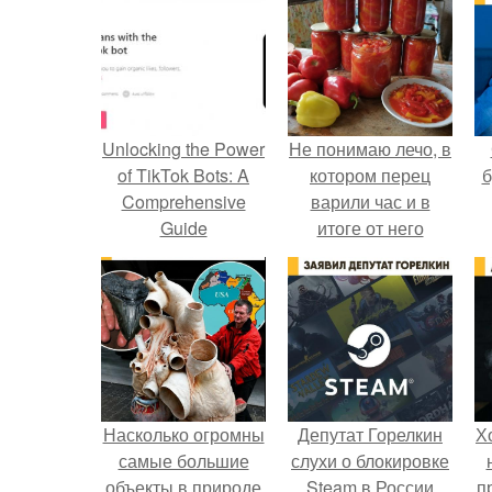
Unlocking the Power
Не понимаю лечо, в
of TikTok Bots: A
котором перец
б
Comprehensive
варили час и в
Guide
итоге от него
остались одни
бесформенные
тряпочки.
Насколько огромны
Депутат Горелкин
Х
самые большие
слухи о блокировке
объекты в природе
Steam в России
п