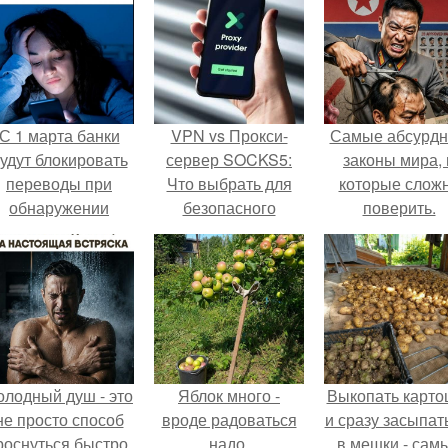
С 1 марта банки
VPN vs Прокси-
Самые абсурд
удут блокировать
сервер SOCKS5:
законы мира, 
переводы при
Что выбрать для
которые слож
обнаружении
безопасного
поверить.
вируса.
интернет-
соединения
олодный душ - это
Яблок много -
Выкопать карто
не просто способ
вроде радоваться
и сразу засыпат
роснуться быстро.
надо.
в мешки - сам