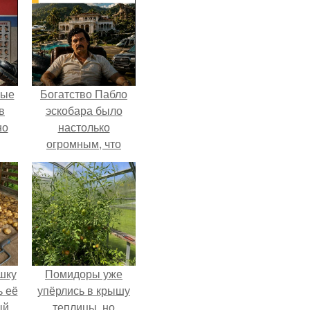
ные
Богатство Пабло
в
эскобара было
но
настолько
огромным, что
многие истории о
нём звучат как
вымысел.
шку
Помидоры уже
ь её
упёрлись в крышу
ый
теплицы, но