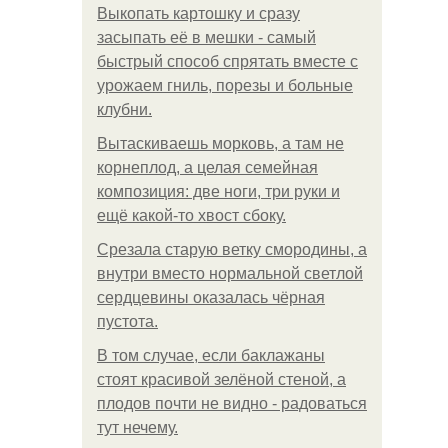
Выкопать картошку и сразу
засыпать её в мешки - самый
быстрый способ спрятать вместе с
урожаем гниль, порезы и больные
клубни.
Вытаскиваешь морковь, а там не
корнеплод, а целая семейная
композиция: две ноги, три руки и
ещё какой-то хвост сбоку.
Срезала старую ветку смородины, а
внутри вместо нормальной светлой
сердцевины оказалась чёрная
пустота.
В том случае, если баклажаны
стоят красивой зелёной стеной, а
плодов почти не видно - радоваться
тут нечему.