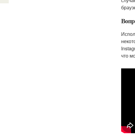
случа
брауз
Вопр
Испол
некот
Insta
что м