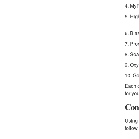
4. MyP
5. Hig
6. Bl
7. Pro
8. So
9. Oxy
10. G
Each o
for yo
Con
Using 
follow