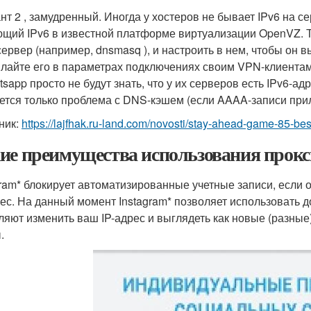
т 2 , замудренный. Иногда у хостеров не бывает IPv6 на сер
щий IPv6 в известной платформе виртуализации OpenVZ. То
ервер (например, dnsmasq ), и настроить в нем, чтобы он в
лайте его в параметрах подключениях своим VPN-клиентам
sapp просто не будут знать, что у их серверов есть IPv6-ад
ется только проблема с DNS-кэшем (если AAAA-записи прил
ник:
https://lajfhak.ru-land.com/novosti/stay-ahead-game-85-be
ие преимущества использования прокси
gram* блокирует автоматизированные учетные записи, если о
рес. На данный момент Instagram* позволяет использовать д
ляют изменить ваш IP-адрес и выглядеть как новые (разные
.