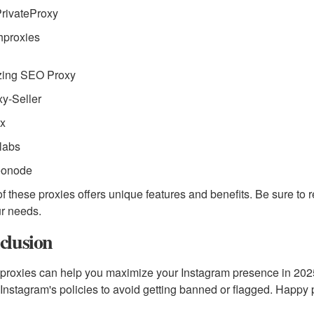
rivateProxy
hproxies
azing SEO Proxy
xy-Seller
ax
labs
eonode
f these proxies offers unique features and benefits. Be sure to r
ur needs.
clusion
proxies can help you maximize your Instagram presence in 2025
 Instagram's policies to avoid getting banned or flagged. Happy 