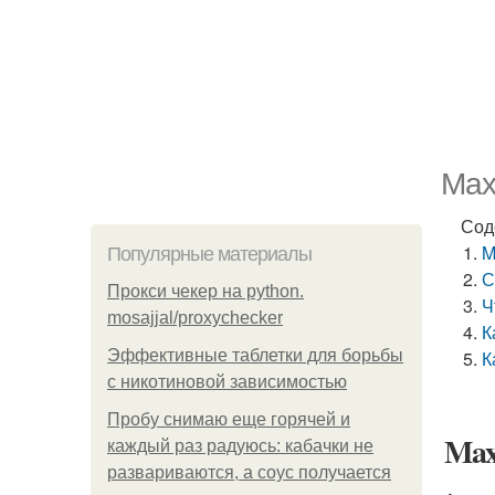
Max
Сод
M
Популярные материалы
С
Прокси чекер на python.
Ч
mosajjal/proxychecker
К
Эффективные таблетки для борьбы
К
с никотиновой зависимостью
Пробу снимаю еще горячей и
Maxi
каждый раз радуюсь: кабачки не
развариваются, а соус получается