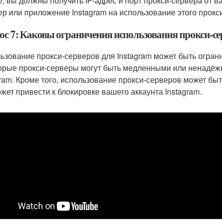
е, вы должны получить IP-адрес и порт прокси-сервера от 
ер или приложение Instagram на использование этого прокс
ос 7: Каковы ограничения использования прокси-се
ьзование прокси-серверов для Instagram может быть огра
орые прокси-серверы могут быть медленными или ненадёжн
gram. Кроме того, использование прокси-серверов может бы
ожет привести к блокировке вашего аккаунта Instagram.