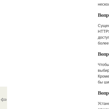
неско
Вопр
Сущес
HTTPS
досту
более
Вопр
Чтобы
выбир
Кроме
бы ши
Вопро
⇦
Устан