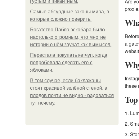
Are yo
густым и пикантным.
proxie
Самые абсурдные законы мира, в
Wha
которые сложно поверить.
Богатство Пабло эскобара было
Before
настолько огромным, что многие
a gate
истории о нём звучат как вымысел.
websit
Перестала покупать кетчуп, когда
Why 
попробовала сделать его с
яблоками.
Instag
В том случае, если баклажаны
these 
стоят красивой зелёной стеной, а
плодов почти не видно - радоваться
Top 
тут нечему.
1. Lum
2. Sma
3. Sto