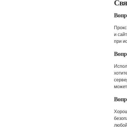
Свя
Вопро
Прокс
и сай
при и
Вопро
Испол
хотит
серве
может
Вопр
Хорош
безоп
любой