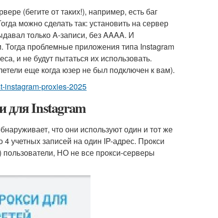
вере (бегите от таких!), например, есть баг
гда можно сделать так: установить на сервер
ыдавал только A-записи, без AAAA. И
. Тогда проблемные приложения типа Instagram
реса, и не будут пытаться их использовать.
етели еще когда юзер не был подключен к вам).
st-instagram-proxies-2025
 для Instagram
бнаруживает, что они используют один и тот же
о 4 учетных записей на один IP-адрес. Прокси
) пользователи, НО не все прокси-серверы