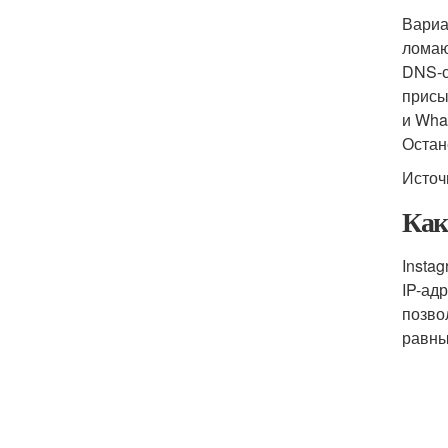
Вариан
ломаю
DNS-с
присы
и What
Остан
Источ
Как
Insta
IP-ад
позво
равны