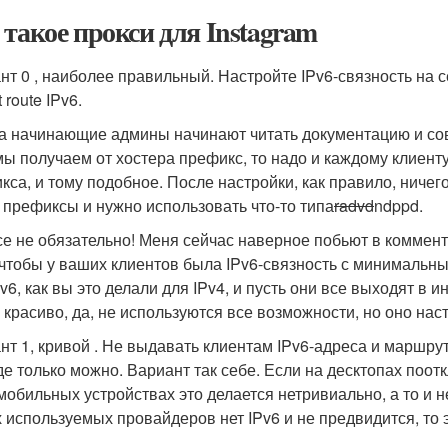
 такое прокси для Instagram
нт 0 , наиболее правильный. Настройте IPv6-связность на 
t route IPv6.
а начинающие админы начинают читать документацию и совет
мы получаем от хостера префикс, то надо и каждому клиент
кса, и тому подобное. После настройки, как правило, ничего
d префиксы и нужно использовать что-то типа
radvd
ndppd.
се не обязательно! Меня сейчас наверное побьют в коммент
 чтобы у ваших клиентов была IPv6-связность с минимальн
v6, как вы это делали для IPv4, и пусть они все выходят в 
е красиво, да, не используются все возможности, но оно нас
нт 1, кривой . Не выдавать клиентам IPv6-адреса и маршрут
где только можно. Вариант так себе. Если на десктопах поот
 мобильных устройствах это делается нетривиально, а то и н
 используемых провайдеров нет IPv6 и не предвидится, то э