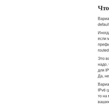
Что
Вариа
defaul
Иногд
если 
префи
route
Это в
надо,
для IP
Да, н
Вариа
IPv6 
то на
ваших