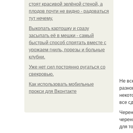
стоят красивой зелёной стеной, а
плодов почти не видно - радоваться
тут нечему.
Выкопать картошку и сразу
засыпать её в мешки - самый
быстрый способ спрятать вместе с
урожаем гниль, порезы и больные
клубни.
Уже нет сил постоянно ругаться со
свекровью.
Не вс
Как использовать мобильные
разно
прокси для Вконтакте
некот
все с
Черен
черен
для т