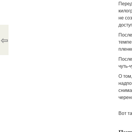
Перед
килог
не со
досту
После
⇦
темпе
пленк
После
чуть-
О том
надпо
снима
черен
Вот т