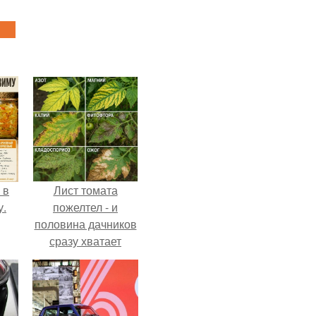
 в
Лист томата
у.
пожелтел - и
половина дачников
сразу хватает
удобрение.