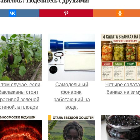
авилось? Поделитесь с друзьями!
 том случае, если
Самодельный
Четыре салата
баклажаны стоят
фонарик,
банках на зим
красивой зелёной
работающий на
стеной, а плодов
воде.
почти не видно -
радоваться тут
нечему.