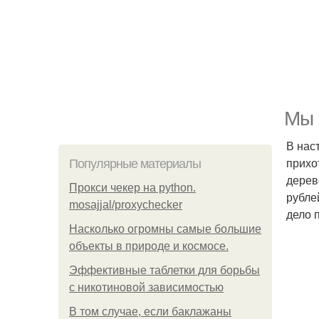
Мы 
В нас
прихо
Популярные материалы
дерев
Прокси чекер на python.
рубле
mosajjal/proxychecker
дело 
Насколько огромны самые большие
объекты в природе и космосе.
Эффективные таблетки для борьбы
с никотиновой зависимостью
В том случае, если баклажаны