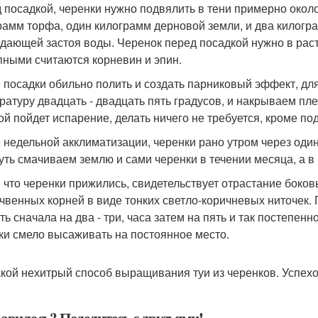
 посадкой, черенки нужно подвялить в тени примерно около 
рамм торфа, один килограмм дерновой земли, и два килогра
здающей застоя воды. Черенок перед посадкой нужно в рас
пными считаются корневин и эпин.
 посадки обильно полить и создать парниковый эффект, для
ратуру двадцать - двадцать пять градусов, и накрываем пле
ой пойдет испарение, делать ничего не требуется, кроме п
 недельной акклиматизации, черенки рано утром через один
чуть смачиваем землю и сами черенки в течении месяца, а в
, что черенки прижились, свидетельствует отрастание боко
чвенных корней в виде тонких светло-коричневых ниточек. 
ть сначала на два - три, часа затем на пять и так постепен
ки смело высаживать на постоянное место.
акой нехитрый способ выращивания туи из черенков. Успехо