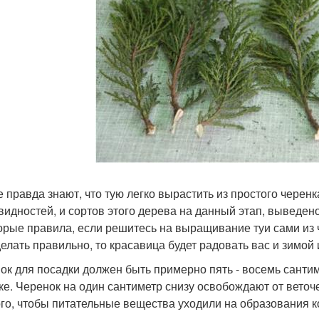
е правда знают, что тую легко вырастить из простого черенка
видностей, и сортов этого дерева на данный этап, выведен
орые правила, если решитесь на выращивание туи сами из ч
делать правильно, то красавица будет радовать вас и зимой 
ок для посадки должен быть примерно пять - восемь сантим
ке. Черенок на один сантиметр снизу освобождают от веточ
ого, чтобы питательные вещества уходили на образования ко