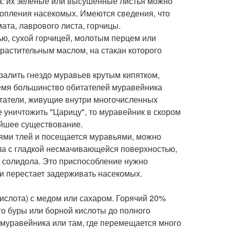
а: их зеленые или высушенные листья можно
копления насекомых. Имеются сведения, что
ата, лаврового листа, горчицы.
ю, сухой горчицей, молотым перцем или
растительным маслом, на стакан которого
залить гнездо муравьев крутым кипятком,
время большинство обитателей муравейника
битатели, живущие внутри многочисленных
е уничтожить "Царицу", то муравейник в скором
ейшее существование.
ями тлей и посещается муравьями, можно
ала с гладкой несмачивающейся поверхностью,
 солидола. Это приспособление нужно
 и перестает задерживать насекомых.
ислота) с медом или сахаром. Горячий 20%
о буры или борной кислоты до полного
 муравейника или там, где перемещается много