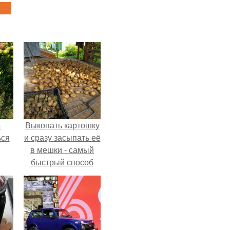
-
Выкопать картошку
ься
и сразу засыпать её
в мешки - самый
быстрый способ
спрятать вместе с
урожаем гниль,
порезы и больные
клубни.