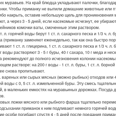
их муравьев. На край блюдца укладывают палочки, благода
нки. Чтобы приманку не выпили домашние животные или п
ибо накрыть, оставив небольшую щель для проникновения 
ют, а через 3 - 5 дней, если насекомые исчезнут, ее убира
ейников комочки ваты, смоченные этим раствором.
т. л. горячей воды берут 1 ст. л. сахарного песка и 1/3 ч. л
да (приманку заменяют еженедельно, так как она быстро пор
ают 1 ст. л. глицерина, 1 ст. л. сахарного песка и 1/3 ч. л. 
г воды растворяют 3 - 5 г буры, 40 г сахара, 10 г меда и н
а рекомендуют до полного исчезновения колонии насекомых
щем растворе: на 200 г воды - 1 ст. л. буры, 1 ст. л. борно
 ее снова пропитывают.
 л. вареных или сырых мясных (можно рыбных) отходов или 4
ей воды с 0, 5 ст. л. измельченной буры. Эту смесь тщател
й, в маленьких емкостях на муравьиных дорожках. Посуда 
ов.
ловых ложки мясного или рыбного фарша тщательно перемеши
одсыхании приманок к ним подливают немного горячей вод
ие особи погибают спустя 4 - 5 дней после поедания приман