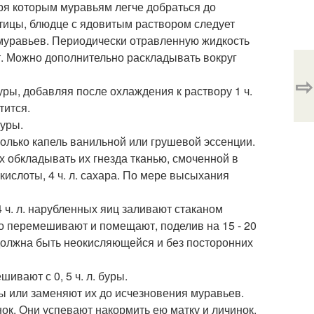
ря которым муравьям легче добраться до
тицы, блюдце с ядовитым раствором следует
муравьев. Периодически отравленную жидкость
ют. Можно дополнительно раскладывать вокруг
⇨
. буры, добавляя после охлаждения к раствору 1 ч.
тится.
буры.
есколько капель ванильной или грушевой эссенции.
 обкладывать их гнезда тканью, смоченной в
й кислоты, 4 ч. л. сахара. По мере высыхания
 ч. л. нарубленных яиц заливают стаканом
ьно перемешивают и помещают, поделив на 15 - 20
должна быть неокисляющейся и без посторонних
вают с 0, 5 ч. л. буры.
ы или заменяют их до исчезновения муравьев.
ок. Они успевают накормить ею матку и личинок.