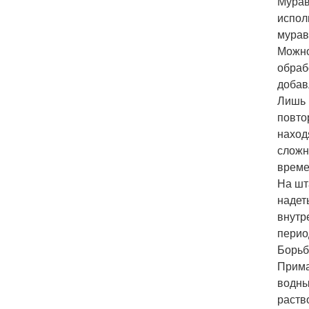
Мурав
испол
мурав
Можно
обраб
добав
Лишь 
повто
наход
сложн
време
На шт
надет
внутр
перио
Борьб
Прима
водны
раств