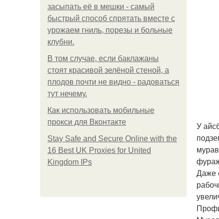
засыпать её в мешки - самый
быстрый способ спрятать вместе с
урожаем гниль, порезы и больные
клубни.
В том случае, если баклажаны
стоят красивой зелёной стеной, а
плодов почти не видно - радоваться
тут нечему.
Как использовать мобильные
прокси для Вконтакте
У айс
подзе
Stay Safe and Secure Online with the
мурав
16 Best UK Proxies for United
фураж
Kingdom IPs
Даже 
рабоч
увели
Профи