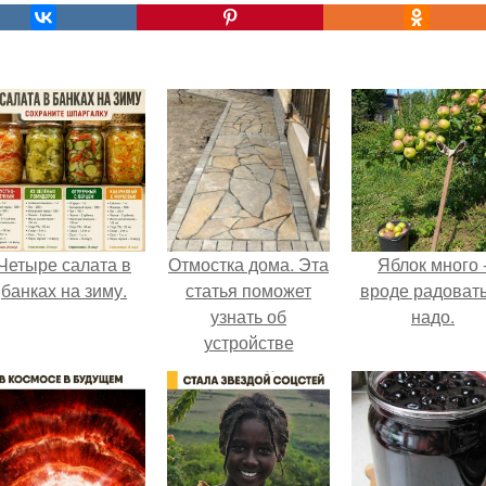
Четыре салата в
Отмостка дома. Эта
Яблок много 
банках на зиму.
статья поможет
вроде радоват
узнать об
надо.
устройстве
отмостки вокруг
дома.