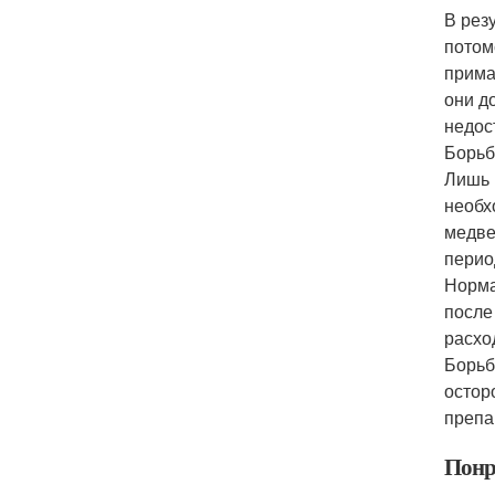
В рез
потом
прима
они д
недос
Борьб
Лишь 
необх
медве
перио
Норма
после
расход
Борьб
остор
препа
Понр