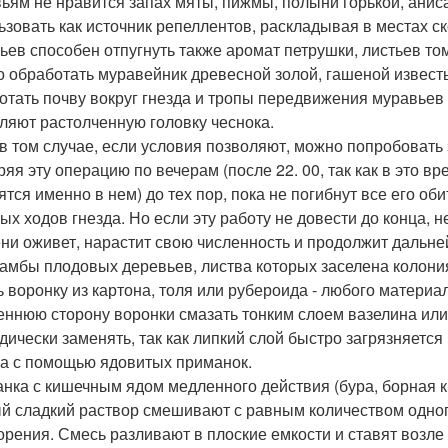
ьям не нравится запах мяты, пижмы, полыни горькой, анис
ьзовать как источник репеллентов, раскладывая в местах с
ьев способен отпугнуть также аромат петрушки, листьев том
 обработать муравейник древесной золой, гашеной известь
отать почву вокруг гнезда и тропы передвижения муравьев 
ляют растолченную головку чеснока.
в том случае, если условия позволяют, можно попробовать 
ряя эту операцию по вечерам (после 22. 00, так как в это 
ятся именно в нем) до тех пор, пока не погибнут все его о
ых ходов гнезда. Но если эту работу не довести до конца, н
ни оживет, нарастит свою численность и продолжит дальн
амбы плодовых деревьев, листва которых заселена колони
ь воронку из картона, толя или рубероида - любого матери
еннюю сторону воронки смазать тонким слоем вазелина или
дически заменять, так как липкий слой быстро загрязняется
а с помощью ядовитых приманок.
нка с кишечным ядом медленного действия (бура, борная к
й сладкий раствор смешивают с равным количеством одног
орения. Смесь разливают в плоские емкости и ставят возле