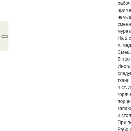
рабоч
прима
чем-л
сменя
мурав
⇦
На 2 с
л. ме
Смешив
В 100 
Иногд
следую
ткани
4 ст.
горяч
порци
запах
2 сто
При п
Рабоч