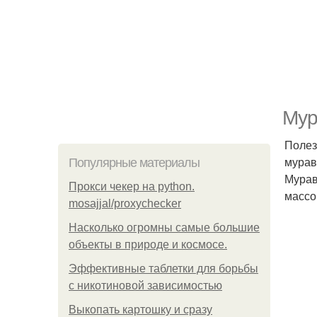
Мур
Полез
мурав
Популярные материалы
Мурав
Прокси чекер на python.
массо
mosajjal/proxychecker
Насколько огромны самые большие
объекты в природе и космосе.
Эффективные таблетки для борьбы
с никотиновой зависимостью
Выкопать картошку и сразу