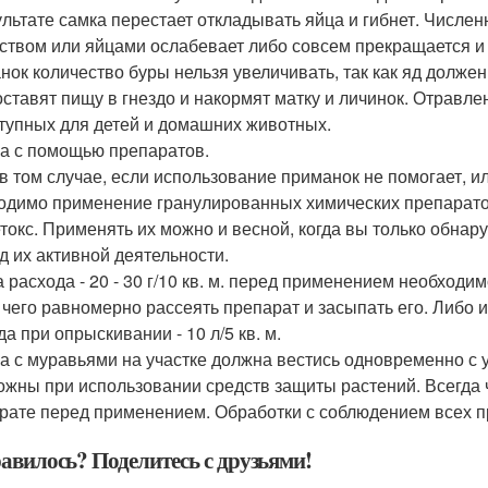
ультате самка перестает откладывать яйца и гибнет. Числен
ством или яйцами ослабевает либо совсем прекращается и 
нок количество буры нельзя увеличивать, так как яд должен
оставят пищу в гнездо и накормят матку и личинок. Отравл
тупных для детей и домашних животных.
а с помощью препаратов.
в том случае, если использование приманок не помогает, и
одимо применение гранулированных химических препаратов 
токс. Применять их можно и весной, когда вы только обнару
д их активной деятельности.
 расхода - 20 - 30 г/10 кв. м. перед применением необходим
 чего равномерно рассеять препарат и засыпать его. Либо 
а при опрыскивании - 10 л/5 кв. м.
а с муравьями на участке должна вестись одновременно с 
ожны при использовании средств защиты растений. Всегда 
рате перед применением. Обработки с соблюдением всех п
авилось? Поделитесь с друзьями!