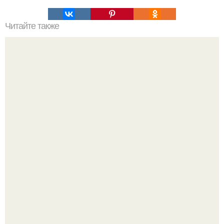
Читайте также
Мы вяжем своими руками шапку - резинку с
оригинальной макушкой.