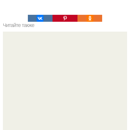
Читайте также
Не используйте бесплатные MTProxy и другие виды.. Что
такое прокси для Телеграма MTProto?