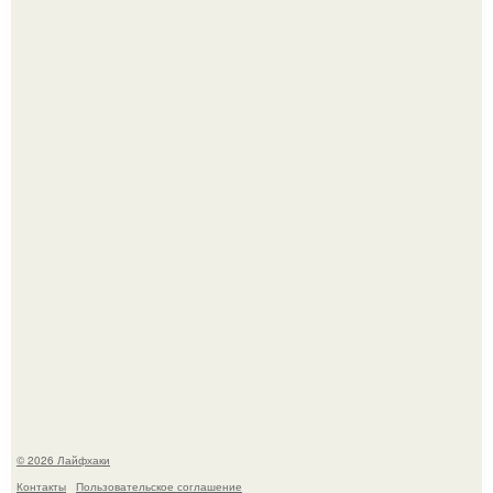
В Дубае существует район, который кажется ошибкой
самой реальности.
Академик ран Онищенко призвал россиян не ездить
отдыхать за границу: "Зачем Ездить в Турцию, Когда у
нас в Стране Есть Практически все".
© 2026 Лайфхаки
Контакты
Пользовательское соглашение