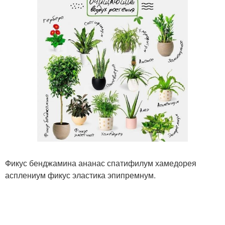
Фикус бенджамина ананас спатифилум хамедорея
асплениум фикус эластика эпипремнум.