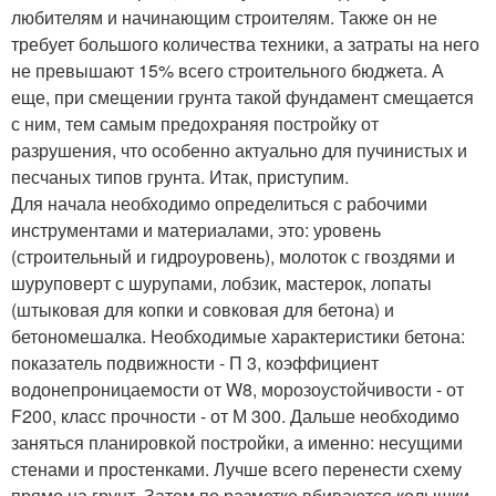
любителям и начинающим строителям. Также он не
требует большого количества техники, а затраты на него
не превышают 15% всего строительного бюджета. А
еще, при смещении грунта такой фундамент смещается
с ним, тем самым предохраняя постройку от
разрушения, что особенно актуально для пучинистых и
песчаных типов грунта. Итак, приступим.
Для начала необходимо определиться с рабочими
инструментами и материалами, это: уровень
(строительный и гидроуровень), молоток с гвоздями и
шуруповерт с шурупами, лобзик, мастерок, лопаты
(штыковая для копки и совковая для бетона) и
бетономешалка. Необходимые характеристики бетона:
показатель подвижности - П 3, коэффициент
водонепроницаемости от W8, морозоустойчивости - от
F200, класс прочности - от М 300. Дальше необходимо
заняться планировкой постройки, а именно: несущими
стенами и простенками. Лучше всего перенести схему
прямо на грунт. Затем по разметке вбиваются колышки,