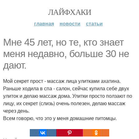
ЛАЙФХАКИ
главная
новости
статьи
Мне 45 лет, но те, кто знает
меня недавно, больше 30 не
дают.
Мой секрет прост - массаж лица улитками ахатина.
Раньше ходила в спа - салон, сейчас купила себе двух
улиток и делаю массаж дома. Улитки просто ползают по
лицу, их секрет (слизь) очень полезен, делаю массаж
через день.
Всем говорю, что это у меня домашние питомцы.