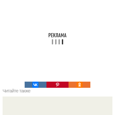
Читайте также