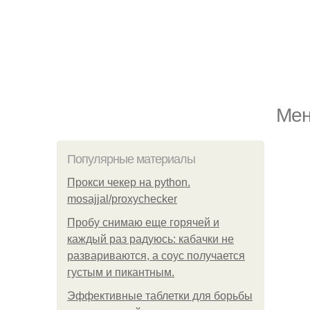
Мен
Популярные материалы
Прокси чекер на python.
mosajjal/proxychecker
Пробу снимаю еще горячей и
каждый раз радуюсь: кабачки не
развариваются, а соус получается
густым и пикантным.
Эффективные таблетки для борьбы