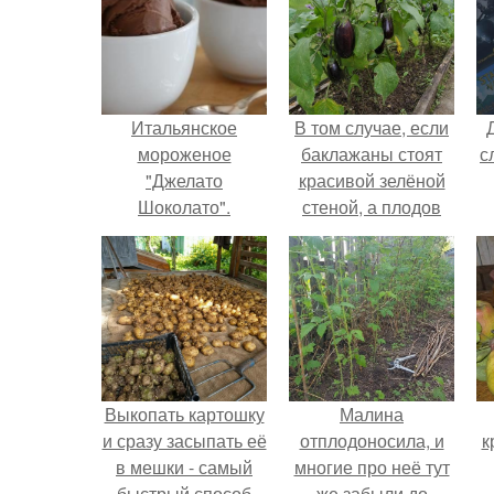
Итальянское
В том случае, если
мороженое
баклажаны стоят
с
"Джелато
красивой зелёной
Шоколато".
стеной, а плодов
почти не видно -
радоваться тут
нечему.
Выкопать картошку
Малина
и сразу засыпать её
отплодоносила, и
к
в мешки - самый
многие про неё тут
быстрый способ
же забыли до