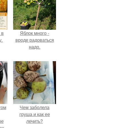
 в
Яблок много -
у.
вроде радоваться
надо.
том
Чем заболела
груша и как ее
ое
лечить?
ак-