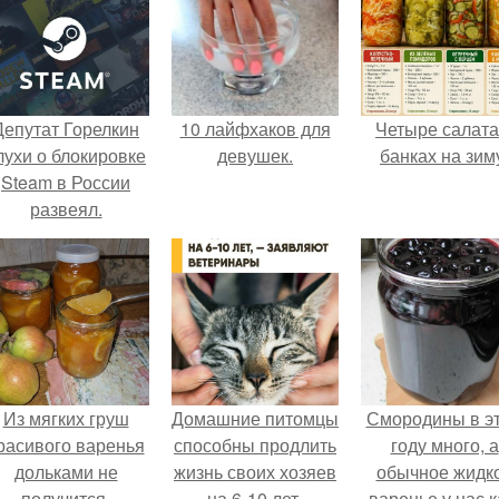
Депутат Горелкин
10 лайфхаков для
Четыре салата
лухи о блокировке
девушек.
банках на зим
Steam в России
развеял.
Из мягких груш
Домашние питомцы
Смородины в э
расивого варенья
способны продлить
году много, а
дольками не
жизнь своих хозяев
обычное жидк
получится.
на 6-10 лет.
варенье у нас к