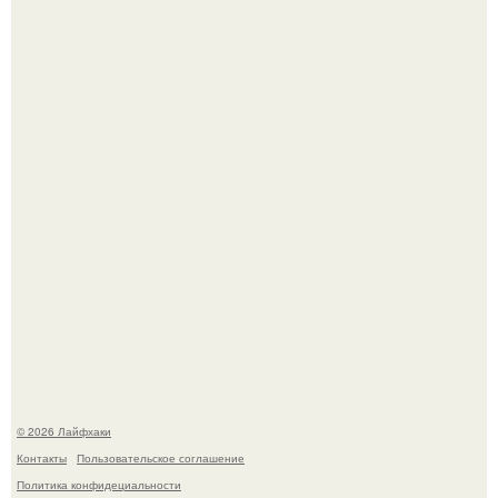
Автоваз крупнейшее обновление Lada Niva Legend за
всю историю представил.
В Дубае существует район, который кажется ошибкой
самой реальности.
© 2026 Лайфхаки
Контакты
Пользовательское соглашение
Политика конфидециальности