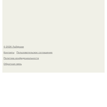
В Дубае существует район, который кажется ошибкой
самой реальности.
© 2026 Лайфхаки
Контакты
Пользовательское соглашение
Политика конфидециальности
Обратная связь