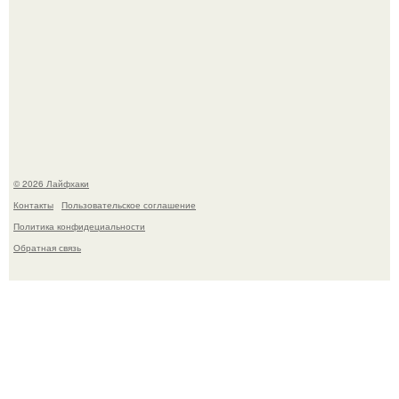
Сняли лук или ранний картофель и бросили голую грядку
до весны?
© 2026 Лайфхаки
Контакты
Пользовательское соглашение
Политика конфидециальности
Обратная связь