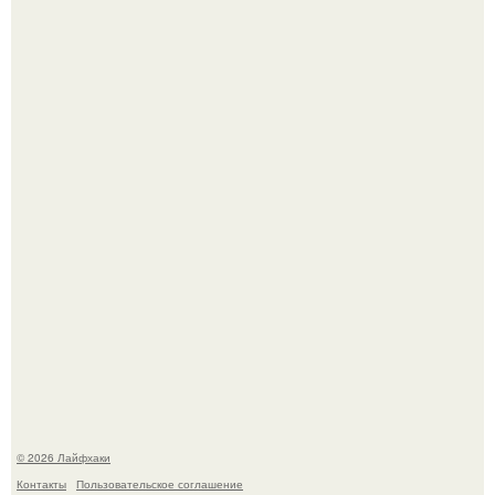
Чем заболела груша и как ее лечить?
В Дубае существует район, который кажется ошибкой
самой реальности.
© 2026 Лайфхаки
Контакты
Пользовательское соглашение