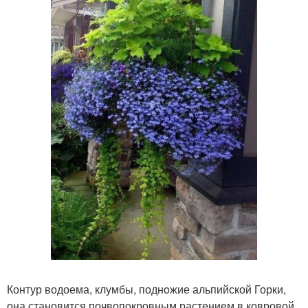
Контур водоема, клумбы, поднoжие альпийской Горки,
она становится почвопокровным растением в ковровой