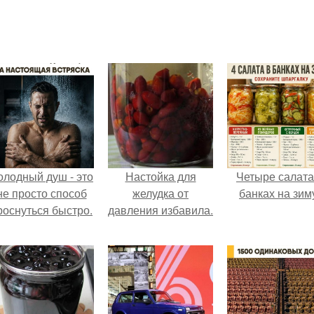
олодный душ - это
Настойка для
Четыре салата
не просто способ
желудка от
банках на зим
роснуться быстро.
давления избавила.