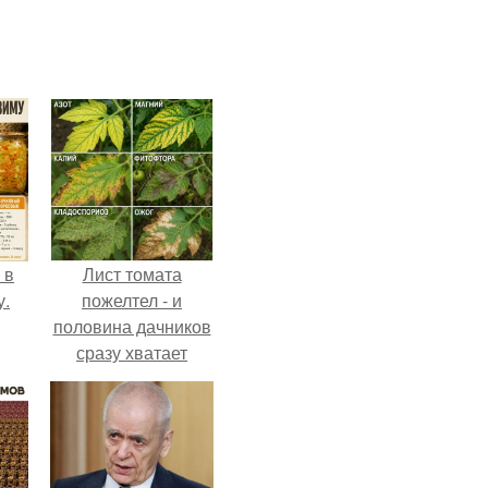
 в
Лист томата
у.
пожелтел - и
половина дачников
сразу хватает
удобрение.