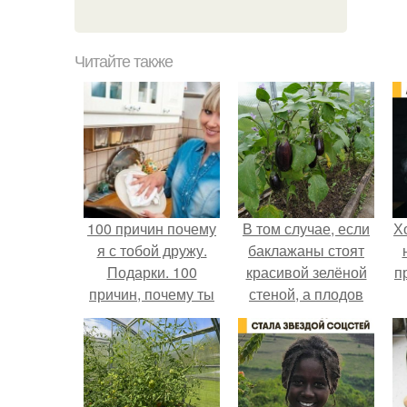
Читайте также
100 причин почему
В том случае, если
Х
я с тобой дружу.
баклажаны стоят
Подарки. 100
красивой зелёной
п
причин, почему ты
стеной, а плодов
моя лучшая
почти не видно -
подруга.
радоваться тут
нечему.