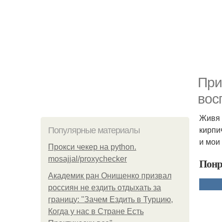
При
вос
Живя 
кирпи
Популярные материалы
и мои
Прокси чекер на python.
mosajjal/proxychecker
Понр
Академик ран Онищенко призвал
россиян не ездить отдыхать за
границу: "Зачем Ездить в Турцию,
Когда у нас в Стране Есть