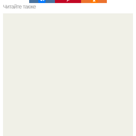
Читайте также
Надписи для органайзера хорошего настроения
распечатать. Идеи "Органайзеров Хорошего
Настроения" с примерами подарочков.
В том случае, если баклажаны стоят красивой зелёной