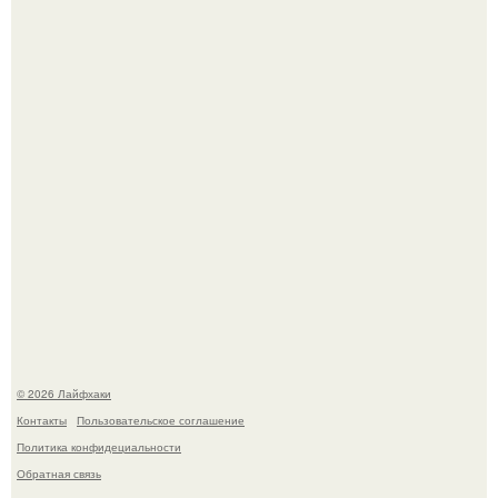
деста мгновенно разлетелось по всему интернету и
сделало её новой звездой соцсетей.
Смородины в этом году много, а обычное жидкое
варенье у нас как-то не очень едят.
© 2026 Лайфхаки
Контакты
Пользовательское соглашение
Политика конфидециальности
Обратная связь