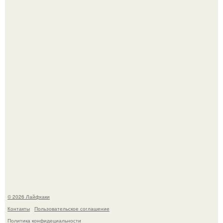
Смородины в этом году много, а обычное жидкое
варенье у нас как-то не очень едят.
Автоваз крупнейшее обновление Lada Niva Legend за
всю историю представил.
© 2026 Лайфхаки
Контакты
Пользовательское соглашение
Политика конфидециальности