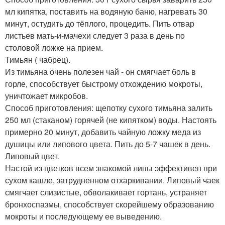
мл кипятка, поставить на водяную баню, нагревать 30
минут, остудить до тёплого, процедить. Пить отвар
листьев мать-и-мачехи следует 3 раза в день по
столовой ложке на прием.
Тимьян ( чабрец).
Из тимьяна очень полезен чай - он смягчает боль в
горле, способствует быстрому отхождению мокроты,
уничтожает микробов.
Способ приготовления: щепотку сухого тимьяна залить
250 мл (стаканом) горячей (не кипятком) воды. Настоять
примерно 20 минут, добавить чайную ложку меда из
душицы или липового цвета. Пить до 5-7 чашек в день.
Липовый цвет.
Настой из цветков всем знакомой липы эффективен при
сухом кашле, затрудненном отхаркивании. Липовый чаек
смягчает слизистые, обволакивает гортань, устраняет
бронхоспазмы, способствует скорейшему образованию
мокроты и последующему ее выведению.