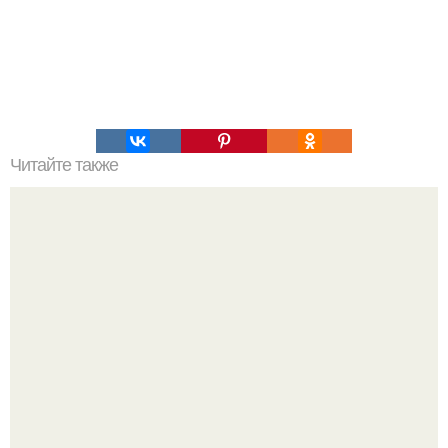
Читайте также
Как узнать где плюс, а где минус на проводах. Как
определить полярность, не имея приборов.