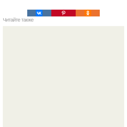
Читайте также
Командная строка интересное. Командная строка cmd,
почувствуй себя хакером.